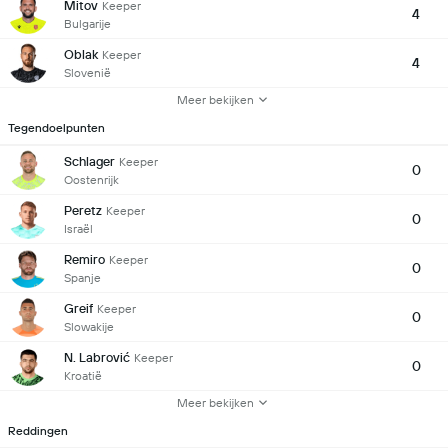
Mitov
Keeper
4
Bulgarije
Oblak
Keeper
4
Slovenië
Meer bekijken
Tegendoelpunten
Schlager
Keeper
0
Oostenrijk
Peretz
Keeper
0
Israël
Remiro
Keeper
0
Spanje
Greif
Keeper
0
Slowakije
N. Labrović
Keeper
0
Kroatië
Meer bekijken
Reddingen