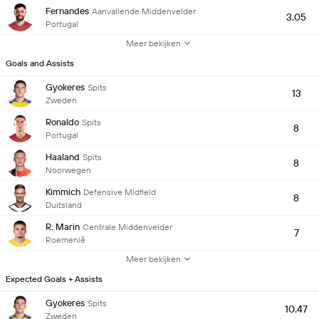
Fernandes
Aanvallende Middenvelder
3.05
Portugal
Meer bekijken
Goals and Assists
Gyokeres
Spits
13
Zweden
Ronaldo
Spits
8
Portugal
Haaland
Spits
8
Noorwegen
Kimmich
Defensive Midfield
8
Duitsland
R. Marin
Centrale Middenvelder
7
Roemenië
Meer bekijken
Expected Goals + Assists
Gyokeres
Spits
10.47
Zweden