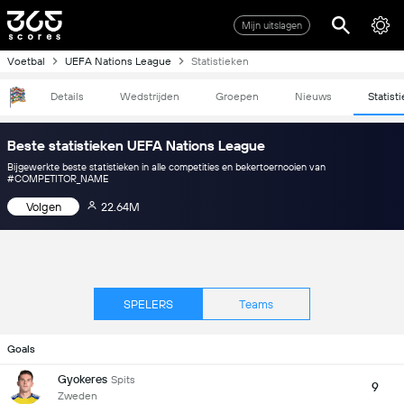
Mijn uitslagen
Voetbal
UEFA Nations League
Statistieken
Details
Wedstrijden
Groepen
Nieuws
Statist
Beste statistieken UEFA Nations League
Bijgewerkte beste statistieken in alle competities en bekertoernooien van
#COMPETITOR_NAME
Volgen
22.64M
SPELERS
Teams
Goals
Gyokeres
Spits
9
Zweden