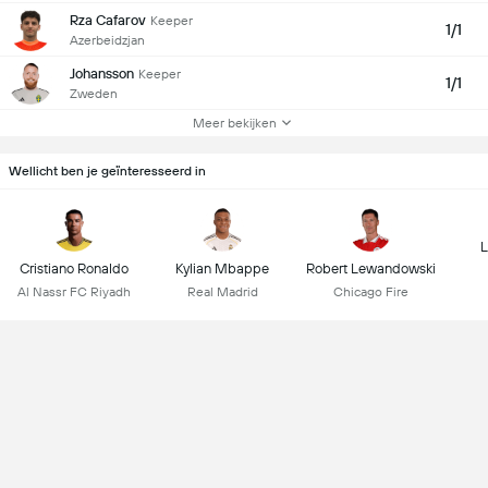
Rza Cafarov
Keeper
1/1
Azerbeidzjan
Johansson
Keeper
1/1
Zweden
Meer bekijken
Wellicht ben je geïnteresseerd in
L
Cristiano Ronaldo
Kylian Mbappe
Robert Lewandowski
Al Nassr FC Riyadh
Real Madrid
Chicago Fire