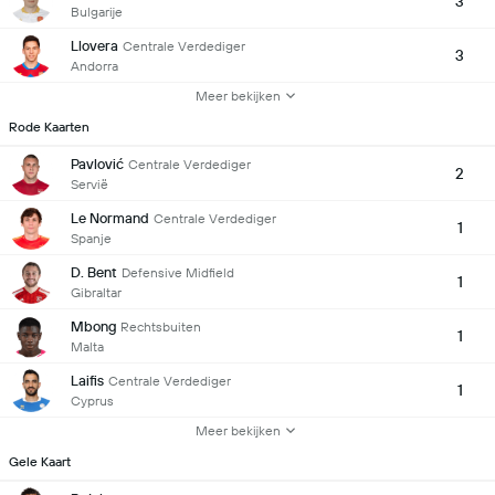
3
Bulgarije
Llovera
Centrale Verdediger
3
Andorra
Meer bekijken
Rode Kaarten
Pavlović
Centrale Verdediger
2
Servië
Le Normand
Centrale Verdediger
1
Spanje
D. Bent
Defensive Midfield
1
Gibraltar
Mbong
Rechtsbuiten
1
Malta
Laifis
Centrale Verdediger
1
Cyprus
Meer bekijken
Gele Kaart