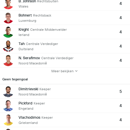
B. Johnson
Rechtsbuiten
4
Wales
Bohnert
Rechtsback
4
Luxemburg
Knight
Centrale Middenvelder
4
Ierland
Tah
Centrale Verdediger
4
Duitsland
N. Serafimov
Centrale Verdediger
4
Noord Macedonië
Meer bekijken
Geen tegengoal
Dimitrievski
Keeper
5
Noord Macedonië
Pickford
Keeper
4
Engeland
Vlachodimos
Keeper
4
Griekenland