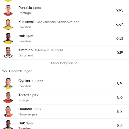
Ronaldo
Spits
9.93
Portugal
Kulusevski
Aanvallende Middenvelder
6.64
Zweden
Isak
Spits
6.21
Zweden
Kimmich
Defensive Midfield
6.19
Duitsland
Meer bekijken
365 Beoordelingen
Gyokeres
Spits
8.9
Zweden
Torres
Spits
8.6
Spanje
Haaland
Spits
8.3
Noorwegen
Isak
Spits
8.3
Zweden