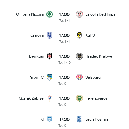
17:00
Omonia Nicosia
Lincoln Red Imps
Tot. 1 - 1
17:00
Craiova
KuPS
Tot. 1 - 1
17:00
Besiktas
Hradec Kralove
Tot. 1 - 0
17:00
Pafos FC
Salzburg
Tot. 0 - 1
17:00
Gornik Zabrze
Ferencváros
Tot. 0 - 1
17:30
KÍ
Lech Poznan
Tot. 0 - 1