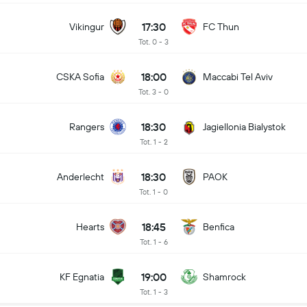
17:30
Vikingur
FC Thun
Tot. 0 - 3
18:00
CSKA Sofia
Maccabi Tel Aviv
Tot. 3 - 0
18:30
Rangers
Jagiellonia Bialystok
Tot. 1 - 2
18:30
Anderlecht
PAOK
Tot. 1 - 0
18:45
Hearts
Benfica
Tot. 1 - 6
19:00
KF Egnatia
Shamrock
Tot. 1 - 3