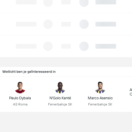
Wellicht ben je geïnteresseerd in
A
C
Paulo Dybala
N'Golo Kanté
Marco Asensio
AS Roma
Fenerbahçe SK
Fenerbahçe SK