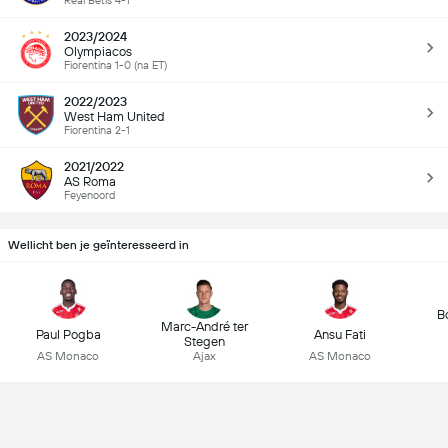
Real Betis 4-1
2023/2024
Olympiacos
Fiorentina 1-0 (na ET)
2022/2023
West Ham United
Fiorentina 2-1
2021/2022
AS Roma
Feyenoord
Wellicht ben je geïnteresseerd in
B
Marc-André ter
Paul Pogba
Ansu Fati
Stegen
AS Monaco
Ajax
AS Monaco