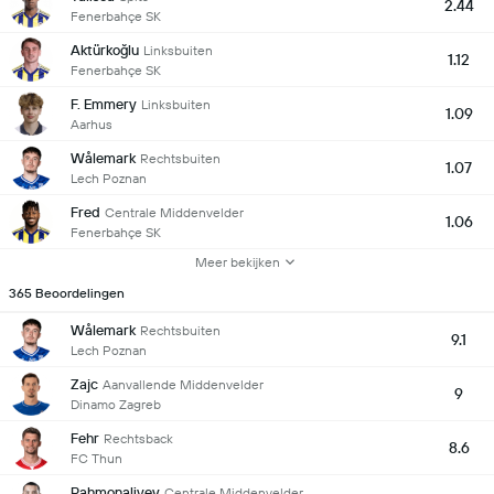
2.44
Fenerbahçe SK
Aktürkoğlu
Linksbuiten
1.12
Fenerbahçe SK
F. Emmery
Linksbuiten
1.09
Aarhus
Wålemark
Rechtsbuiten
1.07
Lech Poznan
Fred
Centrale Middenvelder
1.06
Fenerbahçe SK
Meer bekijken
365 Beoordelingen
Wålemark
Rechtsbuiten
9.1
Lech Poznan
Zajc
Aanvallende Middenvelder
9
Dinamo Zagreb
Fehr
Rechtsback
8.6
FC Thun
Rahmonaliyev
Centrale Middenvelder