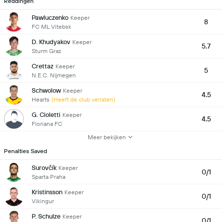
Reddingen
Pawluczenko
Keeper
8
FC ML Vitebsk
D. Khudyakov
Keeper
5.7
Sturm Graz
Crettaz
Keeper
5
N.E.C. Nijmegen
Schwolow
Keeper
4.5
Hearts
(Heeft de club verlaten)
G. Cioletti
Keeper
4.5
Floriana FC
Meer bekijken
Penalties Saved
Surovčík
Keeper
0/1
Sparta Praha
Kristinsson
Keeper
0/1
Vikingur
P. Schulze
Keeper
0/1