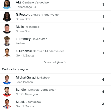
Aké
Centrale Verdediger
1
Fenerbahçe SK
R. Fosso
Centrale Middenvelder
1
Sturm Graz
Malic
Rechtsback
1
Sturm Graz
F. Emmery
Linksbuiten
1
Aarhus
K. Urbanski
Centrale Middenvelder
1
Gornik Zabrze
Meer bekijken
Onderscheppingen
Michał Gurgul
Linksback
4
Lech Poznan
Sandler
Centrale Verdediger
4
N.E.C. Nijmegen
Sacek
Rechtsback
3
Gornik Zabrze