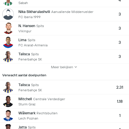
4
Sabah
Nika Sikharulashvili
Aanvallende Middenvelder
3
FC Iberia 1999
N. Hansen
Spits
3
Vikingur
Lima
Spits
3
FC Ararat-Armenia
Talisca
Spits
3
Fenerbahçe SK
Meer bekijken
Verwacht aantal doelpunten
Talisca
Spits
2.31
Fenerbahçe SK
Mitchell
Centrale Verdediger
1.18
Sturm Graz
Wålemark
Rechtsbuiten
1
Lech Poznan
Jatta
Spits