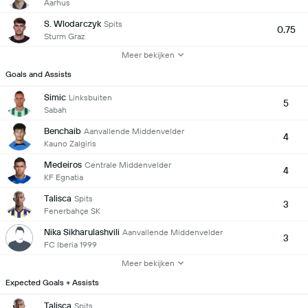
Aarhus
S. Wlodarczyk
Spits
0.75
Sturm Graz
Meer bekijken
Goals and Assists
Simic
Linksbuiten
5
Sabah
Benchaib
Aanvallende Middenvelder
4
Kauno Zalgiris
Medeiros
Centrale Middenvelder
4
KF Egnatia
Talisca
Spits
3
Fenerbahçe SK
Nika Sikharulashvili
Aanvallende Middenvelder
3
FC Iberia 1999
Meer bekijken
Expected Goals + Assists
Talisca
Spits