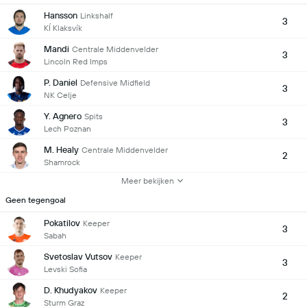
Hansson
Linkshalf
3
KÍ Klaksvík
Mandi
Centrale Middenvelder
3
Lincoln Red Imps
P. Daniel
Defensive Midfield
3
NK Celje
Y. Agnero
Spits
3
Lech Poznan
M. Healy
Centrale Middenvelder
2
Shamrock
Meer bekijken
Geen tegengoal
Pokatilov
Keeper
3
Sabah
Svetoslav Vutsov
Keeper
3
Levski Sofia
D. Khudyakov
Keeper
2
Sturm Graz