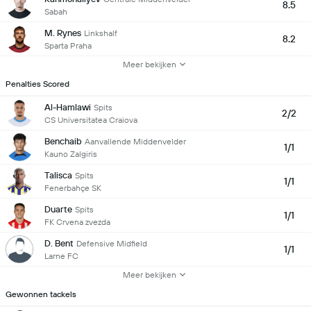
8.5
Sabah
M. Rynes
Linkshalf
8.2
Sparta Praha
Meer bekijken
Penalties Scored
Al-Hamlawi
Spits
2/2
CS Universitatea Craiova
Benchaib
Aanvallende Middenvelder
1/1
Kauno Zalgiris
Talisca
Spits
1/1
Fenerbahçe SK
Duarte
Spits
1/1
FK Crvena zvezda
D. Bent
Defensive Midfield
1/1
Larne FC
Meer bekijken
Gewonnen tackels