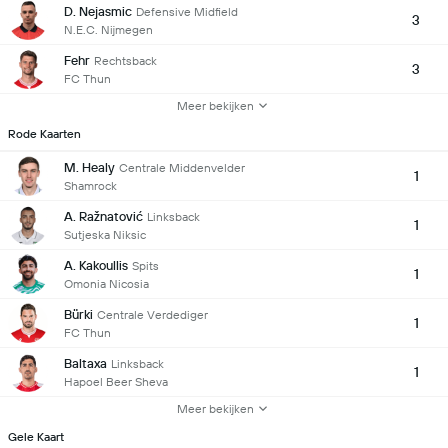
D. Nejasmic
Defensive Midfield
3
N.E.C. Nijmegen
Fehr
Rechtsback
3
FC Thun
Meer bekijken
Rode Kaarten
M. Healy
Centrale Middenvelder
1
Shamrock
A. Ražnatović
Linksback
1
Sutjeska Niksic
A. Kakoullis
Spits
1
Omonia Nicosia
Bürki
Centrale Verdediger
1
FC Thun
Baltaxa
Linksback
1
Hapoel Beer Sheva
Meer bekijken
Gele Kaart