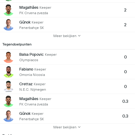
Magalhães
Keeper
2
FK Crvena zvezda
Günok
Keeper
2
Fenerbahçe SK
Meer bekijken
Tegendoelpunten
Balsa Popovic
Keeper
0
Olympiacos
Fabiano
Keeper
0
Omonia Nicosia
Crettaz
Keeper
0
N.E.C. Nijmegen
Magalhães
Keeper
0.3
FK Crvena zvezda
Günok
Keeper
0.3
Fenerbahçe SK
Meer bekijken