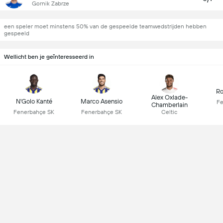
Gornik Zabrze
een speler moet minstens 50% van de gespeelde teamwedstrijden hebben
gespeeld
Wellicht ben je geïnteresseerd in
Ro
Alex Oxlade-
N'Golo Kanté
Marco Asensio
Fe
Chamberlain
Fenerbahçe SK
Fenerbahçe SK
Celtic