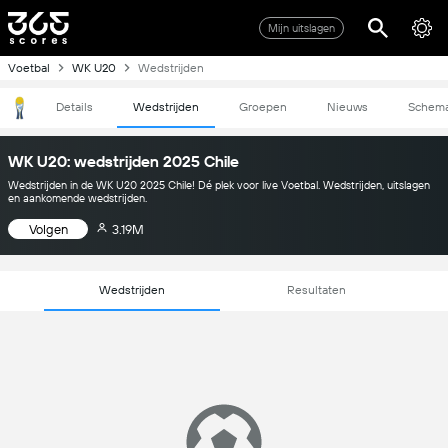
Mijn uitslagen
Voetbal
WK U20
Wedstrijden
Details
Wedstrijden
Groepen
Nieuws
Schem
WK U20: wedstrijden 2025 Chile
Wedstrijden in de WK U20 2025 Chile! Dé plek voor live Voetbal. Wedstrijden, uitslagen
en aankomende wedstrijden.
Volgen
3.19M
Wedstrijden
Resultaten