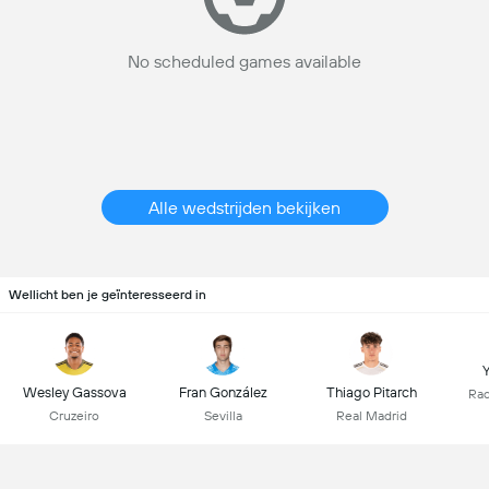
No scheduled games available
Alle wedstrijden bekijken
Wellicht ben je geïnteresseerd in
Y
Wesley Gassova
Fran González
Thiago Pitarch
Rac
Cruzeiro
Sevilla
Real Madrid