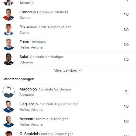
Juventus
Frendrup
Defensive Midfield
1.9
Genoa
Paz
Aanvallende Middenvelder
1.6
Como
Frese
Linksback
1.6
Hellas Verona
Solet
Centrale Verdediger
1.5
Udinese
Meer bekijken
Onderscheppingen
Macchioni
Centrale Verdediger
2
Sassuolo
Gagliardini
Centrale Middenvelder
1.9
Hellas Verona
Nelsson
Centrale Verdediger
1.8
Hellas Verona
G. Scalvini
Centrale Verdediger