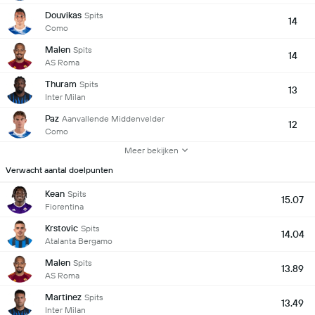
Douvikas
Spits
14
Como
Malen
Spits
14
AS Roma
Thuram
Spits
13
Inter Milan
Paz
Aanvallende Middenvelder
12
Como
Meer bekijken
Verwacht aantal doelpunten
Kean
Spits
15.07
Fiorentina
Krstovic
Spits
14.04
Atalanta Bergamo
Malen
Spits
13.89
AS Roma
Martinez
Spits
13.49
Inter Milan