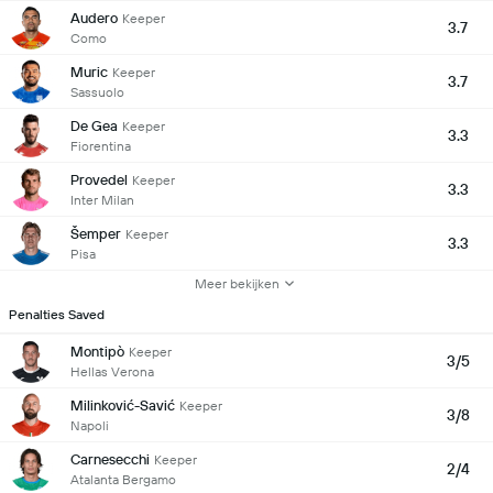
Audero
Keeper
3.7
Como
Muric
Keeper
3.7
Sassuolo
De Gea
Keeper
3.3
Fiorentina
Provedel
Keeper
3.3
Inter Milan
Šemper
Keeper
3.3
Pisa
Meer bekijken
Penalties Saved
Montipò
Keeper
3/5
Hellas Verona
Milinković-Savić
Keeper
3/8
Napoli
Carnesecchi
Keeper
2/4
Atalanta Bergamo