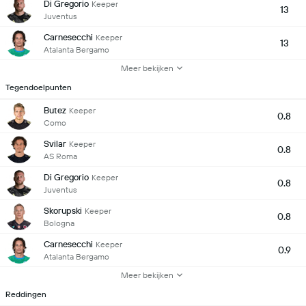
Di Gregorio
Keeper
13
Juventus
Carnesecchi
Keeper
13
Atalanta Bergamo
Meer bekijken
Tegendoelpunten
Butez
Keeper
0.8
Como
Svilar
Keeper
0.8
AS Roma
Di Gregorio
Keeper
0.8
Juventus
Skorupski
Keeper
0.8
Bologna
Carnesecchi
Keeper
0.9
Atalanta Bergamo
Meer bekijken
Reddingen