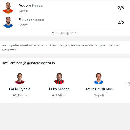
Audero
Keeper
2/6
Como
Falcone
Keeper
2/6
Lecce
Meer bekijken
een speler moet minstens 50% van de gespeelde teamwedstrijden hebben
gespeeld
Wellicht ben je geïnteresseerd in
D
Paulo Dybala
Luka Modric
Kevin De Bruyne
AS Roma
AC Milan
Napoli