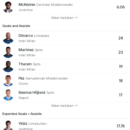
McKennie
Centrale Middenvelder
6.06
Juventus
Meer bekijken
Goals and Assists
Dimarco
Linksback
24
Inter Milan
Martinez
Spits
23
Inter Milan
Thuram
Spits
19
Inter Milan
Paz
Aanvallende Middenvelder
18
Como
Rasmus Höjlund
Spits
17
Napoli
Meer bekijken
Expected Goals + Assists
Yıldız
Linksbuiten
17.76
Juventus