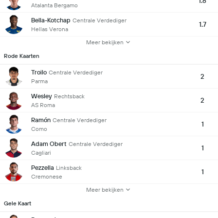
1.8
Atalanta Bergamo
Bella-Kotchap
Centrale Verdediger
1.7
Hellas Verona
Meer bekijken
Rode Kaarten
Troilo
Centrale Verdediger
2
Parma
Wesley
Rechtsback
2
AS Roma
Ramón
Centrale Verdediger
1
Como
Adam Obert
Centrale Verdediger
1
Cagliari
Pezzella
Linksback
1
Cremonese
Meer bekijken
Gele Kaart