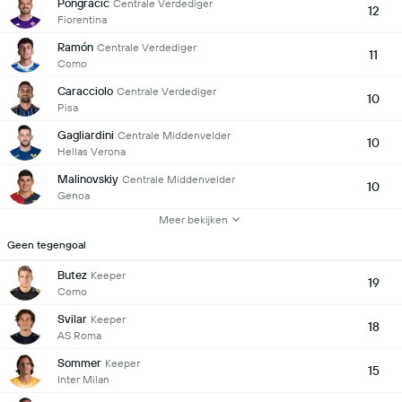
Pongracic
Centrale Verdediger
12
Fiorentina
Ramón
Centrale Verdediger
11
Como
Caracciolo
Centrale Verdediger
10
Pisa
Gagliardini
Centrale Middenvelder
10
Hellas Verona
Malinovskiy
Centrale Middenvelder
10
Genoa
Meer bekijken
Geen tegengoal
Butez
Keeper
19
Como
Svilar
Keeper
18
AS Roma
Sommer
Keeper
15
Inter Milan