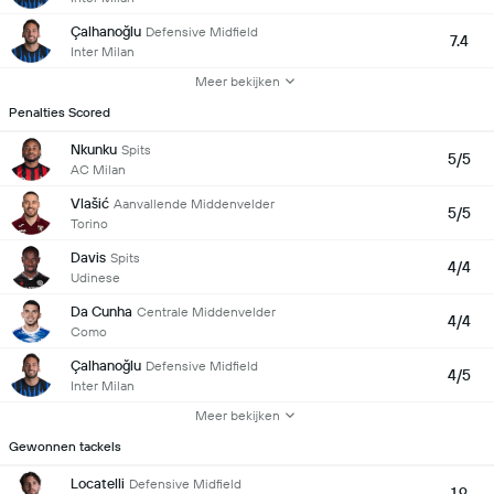
Çalhanoğlu
Defensive Midfield
7.4
Inter Milan
Meer bekijken
Penalties Scored
Nkunku
Spits
5/5
AC Milan
Vlašić
Aanvallende Middenvelder
5/5
Torino
Davis
Spits
4/4
Udinese
Da Cunha
Centrale Middenvelder
4/4
Como
Çalhanoğlu
Defensive Midfield
4/5
Inter Milan
Meer bekijken
Gewonnen tackels
Locatelli
Defensive Midfield
1.9