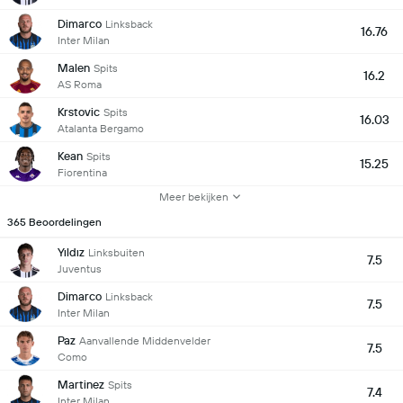
Dimarco
Linksback
16.76
Inter Milan
Malen
Spits
16.2
AS Roma
Krstovic
Spits
16.03
Atalanta Bergamo
Kean
Spits
15.25
Fiorentina
Meer bekijken
365 Beoordelingen
Yıldız
Linksbuiten
7.5
Juventus
Dimarco
Linksback
7.5
Inter Milan
Paz
Aanvallende Middenvelder
7.5
Como
Martinez
Spits
7.4
Inter Milan