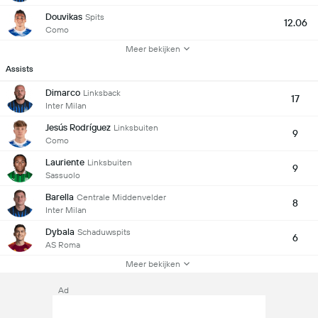
Douvikas
Spits
12.06
Como
Meer bekijken
Assists
Dimarco
Linksback
17
Inter Milan
Jesús Rodríguez
Linksbuiten
9
Como
Lauriente
Linksbuiten
9
Sassuolo
Barella
Centrale Middenvelder
8
Inter Milan
Dybala
Schaduwspits
6
AS Roma
Meer bekijken
Ad