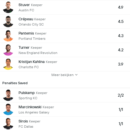
Stuver
Keeper
4.9
Austin FC
Crépeau
Keeper
4.5
Orlando City SC
Pantemis
Keeper
4.3
Portland Timbers
Turner
Keeper
4.2
New England Revolution
Kristijan Kahlina
Keeper
3.9
Charlotte FC
Meer bekijken
Penalties Saved
Pulskamp
Keeper
2/2
Sporting KC
Marcinkowski
Keeper
1/1
Los Angeles Galaxy
Sirois
Keeper
1/1
FC Dallas