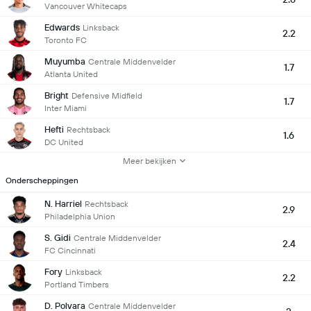
Vancouver Whitecaps
Edwards
Linksback
2.2
Toronto FC
Muyumba
Centrale Middenvelder
1.7
Atlanta United
Bright
Defensive Midfield
1.7
Inter Miami
Hefti
Rechtsback
1.6
DC United
Meer bekijken
Onderscheppingen
N. Harriel
Rechtsback
2.9
Philadelphia Union
S. Gidi
Centrale Middenvelder
2.4
FC Cincinnati
Fory
Linksback
2.2
Portland Timbers
D. Polvara
Centrale Middenvelder