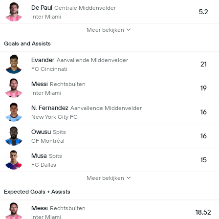
De Paul
Centrale Middenvelder
5.2
Inter Miami
Meer bekijken
Goals and Assists
Evander
Aanvallende Middenvelder
21
FC Cincinnati
Messi
Rechtsbuiten
19
Inter Miami
N. Fernandez
Aanvallende Middenvelder
16
New York City FC
Owusu
Spits
16
CF Montréal
Musa
Spits
15
FC Dallas
Meer bekijken
Expected Goals + Assists
Messi
Rechtsbuiten
18.52
Inter Miami