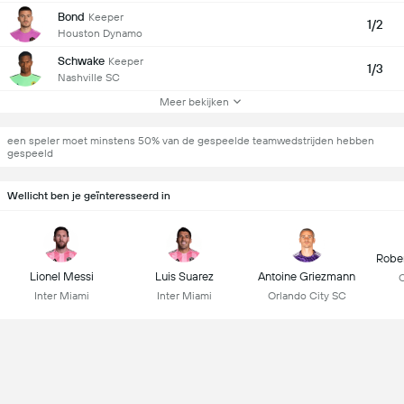
Bond
Keeper
1/2
Houston Dynamo
Schwake
Keeper
1/3
Nashville SC
Meer bekijken
een speler moet minstens 50% van de gespeelde teamwedstrijden hebben
gespeeld
Wellicht ben je geïnteresseerd in
Robe
Lionel Messi
Luis Suarez
Antoine Griezmann
C
Inter Miami
Inter Miami
Orlando City SC