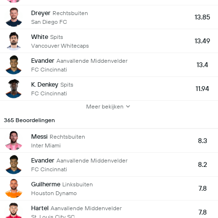
Dreyer
Rechtsbuiten
13.85
San Diego FC
White
Spits
13.49
Vancouver Whitecaps
Evander
Aanvallende Middenvelder
13.4
FC Cincinnati
K. Denkey
Spits
11.94
FC Cincinnati
Meer bekijken
365 Beoordelingen
Messi
Rechtsbuiten
8.3
Inter Miami
Evander
Aanvallende Middenvelder
8.2
FC Cincinnati
Guilherme
Linksbuiten
7.8
Houston Dynamo
Hartel
Aanvallende Middenvelder
7.8
St. Louis City SC