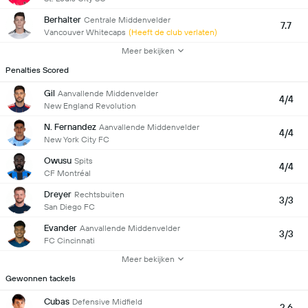
Berhalter
Centrale Middenvelder
7.7
Vancouver Whitecaps
(Heeft de club verlaten)
Meer bekijken
Penalties Scored
Gil
Aanvallende Middenvelder
4/4
New England Revolution
N. Fernandez
Aanvallende Middenvelder
4/4
New York City FC
Owusu
Spits
4/4
CF Montréal
Dreyer
Rechtsbuiten
3/3
San Diego FC
Evander
Aanvallende Middenvelder
3/3
FC Cincinnati
Meer bekijken
Gewonnen tackels
Cubas
Defensive Midfield
2.6