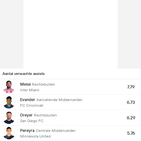
Aantal verwachte assists
Messi
Rechtsbuiten
7.79
Inter Miami
Evander
Aanvallende Middenvelder
6.73
FC Cincinnati
Dreyer
Rechtsbuiten
6.29
San Diego FC
Pereyra
Centrale Middenvelder
5.76
Minnesota United