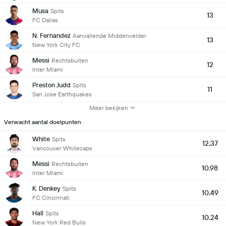
Musa
Spits
13
FC Dallas
N. Fernandez
Aanvallende Middenvelder
13
New York City FC
Messi
Rechtsbuiten
12
Inter Miami
Preston Judd
Spits
11
San Jose Earthquakes
Meer bekijken
Verwacht aantal doelpunten
White
Spits
12.37
Vancouver Whitecaps
Messi
Rechtsbuiten
10.98
Inter Miami
K. Denkey
Spits
10.49
FC Cincinnati
Hall
Spits
10.24
New York Red Bulls