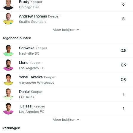
Brady
Keeper
6
Chicago Fire
Andrew Thomas
Keeper
5
Seattle Sounders
Meer bekijken
Tegendoelpunten
Schwake
Keeper
0.8
Nashville SC
Lloris
Keeper
0.9
Los Angeles FC
Yohei Takaoka
Keeper
0.9
Vancouver Whitecaps
Daniel
Keeper
1
FC Dallas
T. Hasal
Keeper
1
Los Angeles FC
Meer bekijken
Reddingen