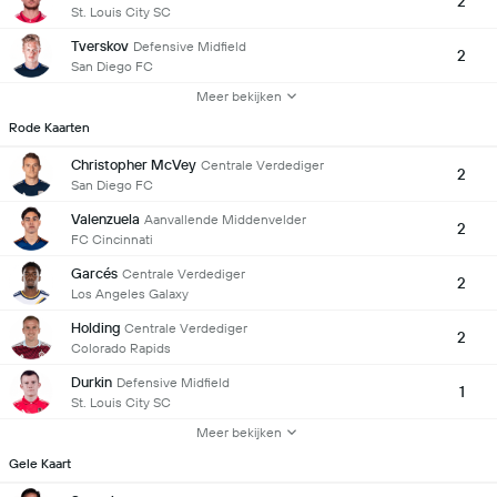
2
St. Louis City SC
Tverskov
Defensive Midfield
2
San Diego FC
Meer bekijken
Rode Kaarten
Christopher McVey
Centrale Verdediger
2
San Diego FC
Valenzuela
Aanvallende Middenvelder
2
FC Cincinnati
Garcés
Centrale Verdediger
2
Los Angeles Galaxy
Holding
Centrale Verdediger
2
Colorado Rapids
Durkin
Defensive Midfield
1
St. Louis City SC
Meer bekijken
Gele Kaart