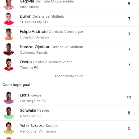
Segovia
Centrale Middenvelder
8
Inter Miami
Durkin
Defensive Midfield
7
St. Louis City SC
Felipe Andrade
Centrale Verdediger
7
Houston Dynamo
Hamzat Ojediran
Defensive Midfield
7
Colorado Rapids
Osorio
Centrale Middenvelder
7
Toronto FC
Meer bekijken
Geen tegengoal
Lloris
Keeper
10
Los Angeles FC
Schwake
Keeper
8
Nashville SC
Yohei Takaoka
Keeper
6
Vancouver Whitecaps