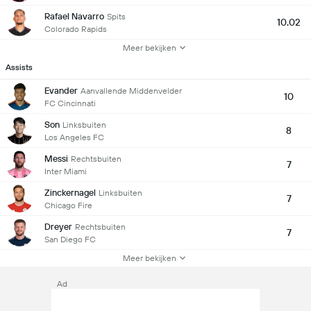
Rafael Navarro
Spits
10.02
Colorado Rapids
Meer bekijken
Assists
Evander
Aanvallende Middenvelder
10
FC Cincinnati
Son
Linksbuiten
8
Los Angeles FC
Messi
Rechtsbuiten
7
Inter Miami
Zinckernagel
Linksbuiten
7
Chicago Fire
Dreyer
Rechtsbuiten
7
San Diego FC
Meer bekijken
Ad