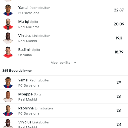
Yamal
Rechtsbuiten
22.87
FC Barcelona
Muriqi
Spits
20.09
Real Mallorca
Vinicius
Linksbuiten
19.3
Real Madrid
Budimir
Spits
18.79
Osasuna
Meer bekijken
365 Beoordelingen
Yamal
Rechtsbuiten
7.9
FC Barcelona
Mbappe
Spits
7.6
Real Madrid
Raphinha
Linksbuiten
7.6
FC Barcelona
Vinicius
Linksbuiten
7.4
Real Madrid