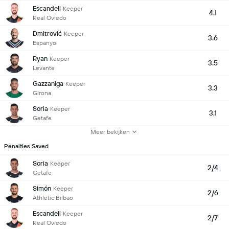
Escandell
Keeper
4.1
Real Oviedo
Dmitrović
Keeper
3.6
Espanyol
Ryan
Keeper
3.5
Levante
Gazzaniga
Keeper
3.3
Girona
Soria
Keeper
3.1
Getafe
Meer bekijken
Penalties Saved
Soria
Keeper
2/4
Getafe
Simón
Keeper
2/6
Athletic Bilbao
Escandell
Keeper
2/7
Real Oviedo