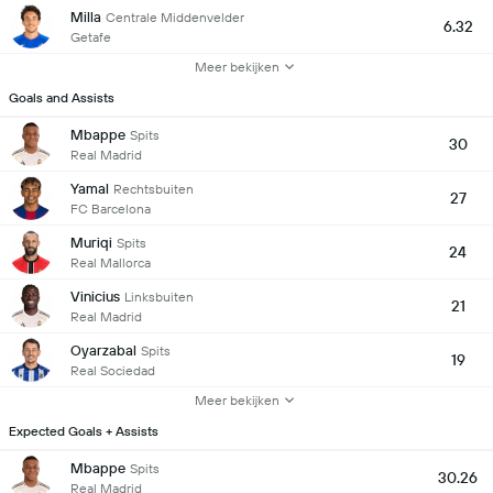
Milla
Centrale Middenvelder
6.32
Getafe
Meer bekijken
Goals and Assists
Mbappe
Spits
30
Real Madrid
Yamal
Rechtsbuiten
27
FC Barcelona
Muriqi
Spits
24
Real Mallorca
Vinicius
Linksbuiten
21
Real Madrid
Oyarzabal
Spits
19
Real Sociedad
Meer bekijken
Expected Goals + Assists
Mbappe
Spits
30.26
Real Madrid