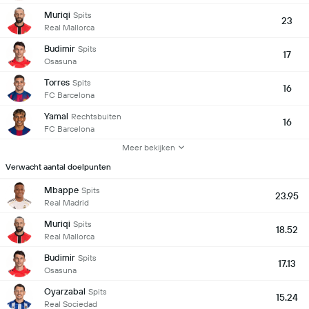
Muriqi
Spits
23
Real Mallorca
Budimir
Spits
17
Osasuna
Torres
Spits
16
FC Barcelona
Yamal
Rechtsbuiten
16
FC Barcelona
Meer bekijken
Verwacht aantal doelpunten
Mbappe
Spits
23.95
Real Madrid
Muriqi
Spits
18.52
Real Mallorca
Budimir
Spits
17.13
Osasuna
Oyarzabal
Spits
15.24
Real Sociedad