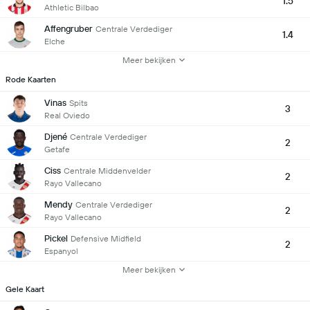
1.5
Athletic Bilbao
Affengruber
Centrale Verdediger
1.4
Elche
Meer bekijken
Rode Kaarten
Vinas
Spits
3
Real Oviedo
Djené
Centrale Verdediger
2
Getafe
Ciss
Centrale Middenvelder
2
Rayo Vallecano
Mendy
Centrale Verdediger
2
Rayo Vallecano
Pickel
Defensive Midfield
2
Espanyol
Meer bekijken
Gele Kaart