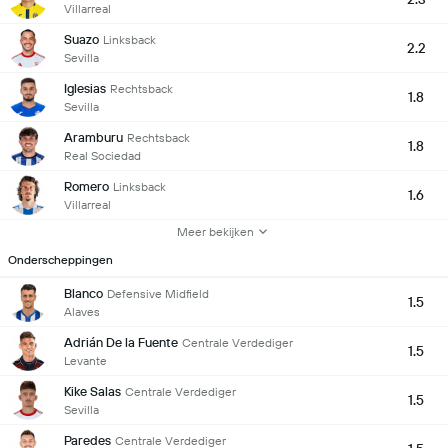
Villarreal
Suazo
Linksback
2.2
Sevilla
Iglesias
Rechtsback
1.8
Sevilla
Aramburu
Rechtsback
1.8
Real Sociedad
Romero
Linksback
1.6
Villarreal
Meer bekijken
Onderscheppingen
Blanco
Defensive Midfield
1.5
Alaves
Adrián De la Fuente
Centrale Verdediger
1.5
Levante
Kike Salas
Centrale Verdediger
1.5
Sevilla
Paredes
Centrale Verdediger