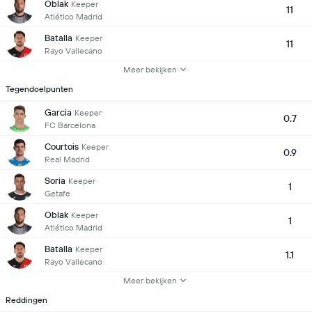
Oblak
Keeper
11
Atlético Madrid
Batalla
Keeper
11
Rayo Vallecano
Meer bekijken
Tegendoelpunten
Garcia
Keeper
0.7
FC Barcelona
Courtois
Keeper
0.9
Real Madrid
Soria
Keeper
1
Getafe
Oblak
Keeper
1
Atlético Madrid
Batalla
Keeper
1.1
Rayo Vallecano
Meer bekijken
Reddingen