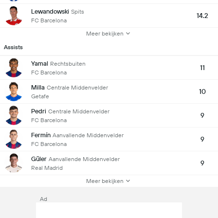
Lewandowski
Spits
14.2
FC Barcelona
Meer bekijken
Assists
Yamal
Rechtsbuiten
11
FC Barcelona
Milla
Centrale Middenvelder
10
Getafe
Pedri
Centrale Middenvelder
9
FC Barcelona
Fermín
Aanvallende Middenvelder
9
FC Barcelona
Güler
Aanvallende Middenvelder
9
Real Madrid
Meer bekijken
Ad