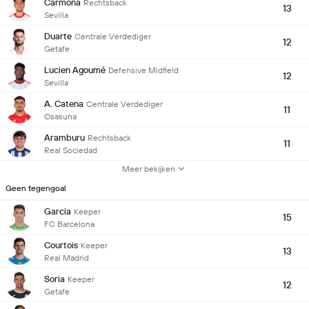
Carmona
Rechtsback
13
Sevilla
Duarte
Centrale Verdediger
12
Getafe
Lucien Agoumé
Defensive Midfield
12
Sevilla
A. Catena
Centrale Verdediger
11
Osasuna
Aramburu
Rechtsback
11
Real Sociedad
Meer bekijken
Geen tegengoal
Garcia
Keeper
15
FC Barcelona
Courtois
Keeper
13
Real Madrid
Soria
Keeper
12
Getafe