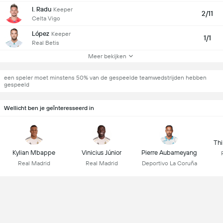
I. Radu
Keeper
2/11
Celta Vigo
López
Keeper
1/1
Real Betis
Meer bekijken
een speler moet minstens 50% van de gespeelde teamwedstrijden hebben
gespeeld
Wellicht ben je geïnteresseerd in
Thi
Kylian Mbappe
Vinicius Júnior
Pierre Aubameyang
Real Madrid
Real Madrid
Deportivo La Coruña