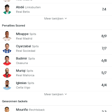
Abdé
Linksbuiten
7.4
Real Betis
Meer bekijken
Penalties Scored
Mbappe
Spits
8/9
Real Madrid
Oyarzabal
Spits
7/7
Real Sociedad
Budimir
Spits
6/8
Osasuna
Muriqi
Spits
5/7
Real Mallorca
Iglesias
Spits
4/4
Celta Vigo
Meer bekijken
Gewonnen tackels
Mouriño
Rechtsback
2.3