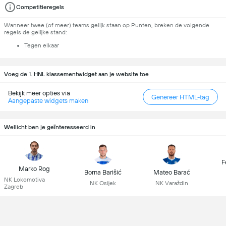
Competitieregels
Wanneer twee (of meer) teams gelijk staan op Punten, breken de volgende
regels de gelijke stand:
Tegen elkaar
Voeg de 1. HNL klassementwidget aan je website toe
Bekijk meer opties via
Genereer HTML-tag
Aangepaste widgets maken
Wellicht ben je geïnteresseerd in
F
Marko Rog
Borna Barišić
Mateo Barać
NK Lokomotiva
NK Osijek
NK Varaždin
Zagreb