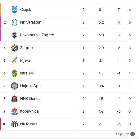
Osijek
1
2
8:1
7
6
NK Varaždin
2
2
6:2
4
6
Lokomotiva Zagreb
3
2
6:3
3
6
Zagreb
4
1
2:0
2
3
Rijeka
5
1
2:1
1
3
Istra 1961
6
2
4:5
-1
1
Hajduk Split
7
2
3:4
-1
1
HNK Gorica
8
2
1:5
-4
0
Koprivnica
9
2
1:6
-5
0
NK Rudes
10
2
2:8
-6
0
Legende
?