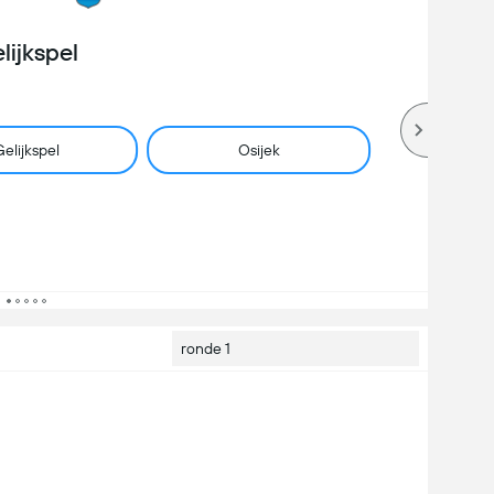
lijkspel
elijkspel
Osijek
ronde 1