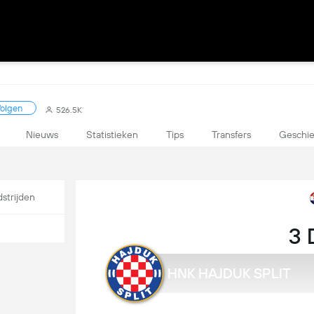
olgen
526.5K
Nieuws
Statistieken
Tips
Transfers
Geschie
strijden
3 
HNK HAJDUK SPLIT