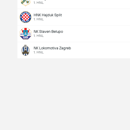
1. HNL
HNK Hajduk Split
1. HNL
NK Slaven Belupo
1. HNL
NK Lokomotiva Zagreb
1. HNL