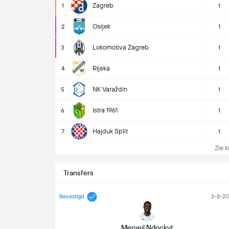
Zagreb
1
1
Osijek
2
1
Lokomotiva Zagreb
3
1
Rijeka
4
1
NK Varaždin
5
1
Istra 1961
6
1
Hajduk Split
7
1
Zie k
Transfers
Bevestigd
2-8-2
Merveil Ndockyt