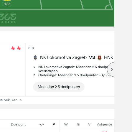
Silic
8-8
NK Lokomotiva Zagreb
VS
HNK Gorica
NK Lokomotiva Zagreb: Meer dan 2.5 doelpunten - 7/8
Wedstrijden
Onderlinge: Meer dan 2.5 doelpunten - 4/5 Wedstrijden
Meer dan 2.5 doelpunten
s bekijken
Doelpunt
+/-
P
W
G
V
Volgende