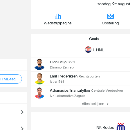
zondag, 9e augustu
Wedstrijdpagina
Opstelling
Goals
1. HNL
Dion Beljo
Spits
Dinamo Zagreb
Emil Frederiksen
Rechtsbuiten
HTML-tag
Istra 1961
Athanasios Triantafyllou
Centrale Verdediger
NK Lokomotiva Zagreb
Alles bekijken
NK Rudes