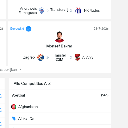
Anorthosis
Transfervrij
NK Rudes
Famagusta
026
Bevestigd
28-7-2026
Monsef Bakrar
Transfer
Zagreb
Al Ahly
€3M
s bekijken
Alle Competities A-Z
Voetbal
(146)
Afghanistan
Afrika
(2)