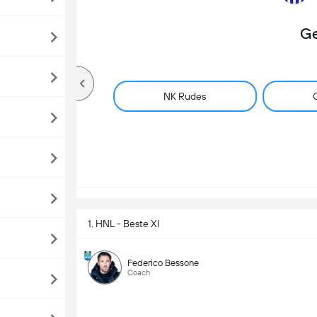
Ge
NK Rudes
G
1. HNL - Beste XI
Federico Bessone
Coach