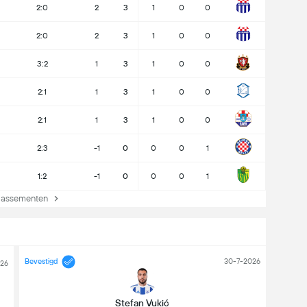
2:0
2
3
1
0
0
2:0
2
3
1
0
0
3:2
1
3
1
0
0
2:1
1
3
1
0
0
2:1
1
3
1
0
0
2:3
-1
0
0
0
1
1:2
-1
0
0
0
1
lassementen
Bevestigd
30-7-2026
026
Stefan Vukić