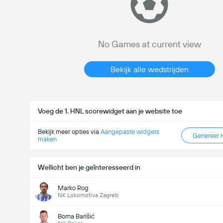
No Games at current view
Bekijk alle wedstrijden
Voeg de 1. HNL scorewidget aan je website toe
Bekijk meer opties via
Aangepaste widgets
Genereer 
maken
Wellicht ben je geïnteresseerd in
Marko Rog
NK Lokomotiva Zagreb
1. HNL
14-8
Borna Barišić
18:00
Zagreb
NK Rudes