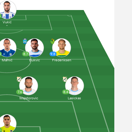
6
Vukić
4
8.7
9.8
Mamić
Bukvic
Frederiksen
7.6
8.4
Majstorovic
Lasickas
8