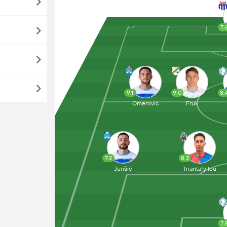
7.
9.1
9.0
8.
Omerovic
Fruk
7.2
8.2
Jurišić
Triantafyllou
7.