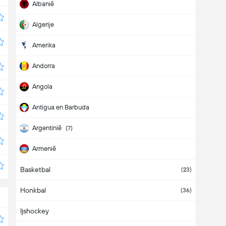
Albanië
Algerije
Amerika
Andorra
Angola
Antigua en Barbuda
Argentinië
(7)
Armenië
Basketbal
Aruba
(23)
Honkbal
Australië
(36)
Ijshockey
Azerbeidzjan