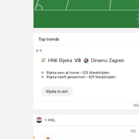
Top trends
8-8
HNK Rijeka
VS
Dinamo Zagreb
Rijeka won at home - 5/5 Wedstrijden
Rijeka heeft gewonnen - 8/9 Wedstrijden
Rijeka to win
Alle
1. HNL
GS