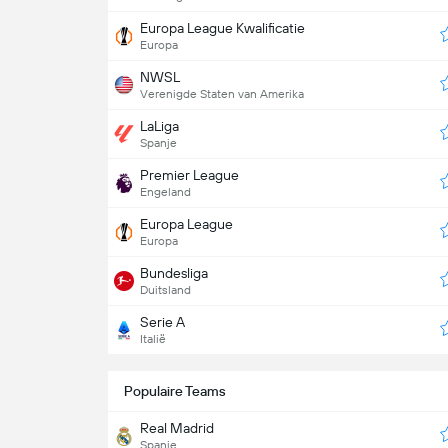
Europa League Kwalificatie
Europa
NWSL
Verenigde Staten van Amerika
LaLiga
Spanje
Premier League
Engeland
Europa League
Europa
Bundesliga
Duitsland
Serie A
Italië
Populaire Teams
Real Madrid
Spanje