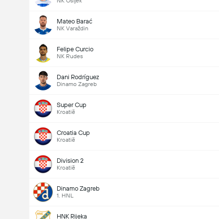
NK Osijek
Gelijkspel
Mateo Barać
NK Varaždin
Felipe Curcio
NK Rudes
b
Gelijkspel
NK Rudes
Dani Rodríguez
Dinamo Zagreb
Super Cup
Kroatië
Croatia Cup
Kroatië
Division 2
Kroatië
Dinamo Zagreb
1. HNL
HNK Rijeka