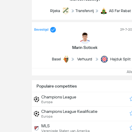
Rijeka
Transfervrij
AS Far Rabat
Bevestigd
29-7-2
Marin Soticek
Basel
Verhuurd
Hajduk Split
Alle
Populaire competities
Champions League
Europa
Champions League Kwalificatie
Europa
MLS
Verenigde Staten van Amerika