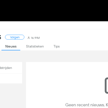
S
Volgen
16.91M
Nieuws
Statistieken
Tips
strijden
Geen recent nieuws. K