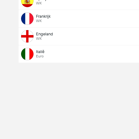
WK
Frankrijk
WK
Engeland
WK
Italië
Euro