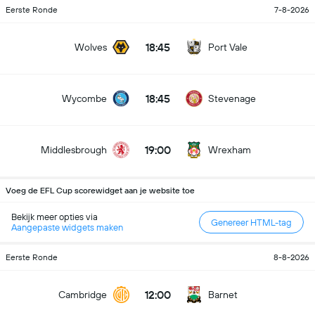
Eerste Ronde
7-8-2026
18:45
Wolves
Port Vale
18:45
Wycombe
Stevenage
19:00
Middlesbrough
Wrexham
Voeg de EFL Cup scorewidget aan je website toe
Bekijk meer opties via
Genereer HTML-tag
Aangepaste widgets maken
Eerste Ronde
8-8-2026
12:00
Cambridge
Barnet