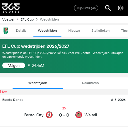
Mijn uitslagen
Voetbal
EFL Cup
Wedstrijden
Details
Wedstrijden
Nieuws
Statistieken
Tips
EFL Cup: wedstrijden 2026/2027
Wedstrijden in de EFL Cup 2026/2027! Dé plek voor live Voetbal. Wedstrijden, uitslagen
en aankomende wedstrijden.
Volgen
24.46M
Wedstrijden
Resultaten
Live
Eerste Ronde
6-8-2026
25
0
-
0
Bristol City
Walsall