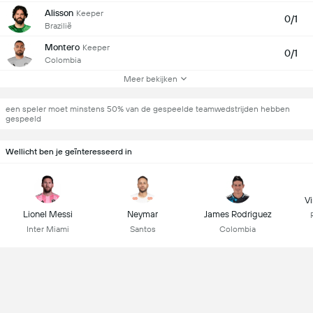
Alisson
Keeper
0/1
Brazilië
Montero
Keeper
0/1
Colombia
Meer bekijken
een speler moet minstens 50% van de gespeelde teamwedstrijden hebben
gespeeld
Wellicht ben je geïnteresseerd in
Vi
Lionel Messi
Neymar
James Rodriguez
Inter Miami
Santos
Colombia