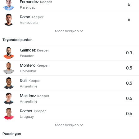
Fernandez
Keeper
6
Paraguay
Romo
Keeper
6
Venezuela
Meer bekijken
Tegendoelpunten
Galindez
Keeper
0.3
Ecuador
Montero
Keeper
0.5
Colombia
Rulli
Keeper
0.5
Argentinië
Martinez
Keeper
0.6
Argentinië
Rochet
Keeper
0.6
Uruguay
Meer bekijken
Reddingen