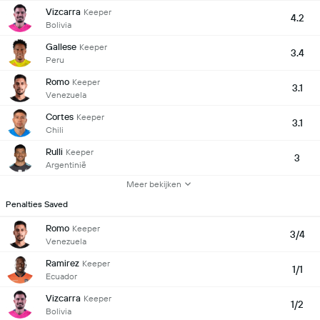
Vizcarra
Keeper
4.2
Bolivia
Gallese
Keeper
3.4
Peru
Romo
Keeper
3.1
Venezuela
Cortes
Keeper
3.1
Chili
Rulli
Keeper
3
Argentinië
Meer bekijken
Penalties Saved
Romo
Keeper
3/4
Venezuela
Ramirez
Keeper
1/1
Ecuador
Vizcarra
Keeper
1/2
Bolivia