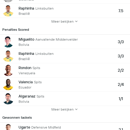
Raphinha
Linksbuiten
7.5
Brazilië
Meer bekijken
Penalties Scored
Miguelito
Aanvallende Middenvelder
3/3
Bolivia
Raphinha
Linksbuiten
3/3
Brazilië
Rondon
Spits
2/2
Venezuela
Valencia
Spits
2/4
Ecuador
Algaranaz
Spits
1/1
Bolivia
Meer bekijken
Gewonnen tackels
Ugarte
Defensive Midfield
2.1