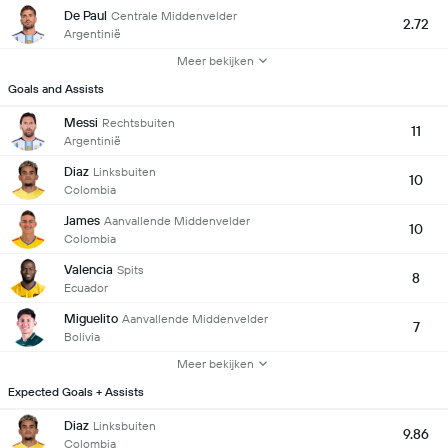
De Paul
Centrale Middenvelder
2.72
Argentinië
Meer bekijken
Goals and Assists
Messi
Rechtsbuiten
11
Argentinië
Diaz
Linksbuiten
10
Colombia
James
Aanvallende Middenvelder
10
Colombia
Valencia
Spits
8
Ecuador
Miguelito
Aanvallende Middenvelder
7
Bolivia
Meer bekijken
Expected Goals + Assists
Diaz
Linksbuiten
9.86
Colombia