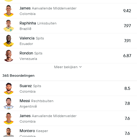
James
Aanvallende Middenvelder
9.42
Colombia
Raphinha
Linksbuiten
7.97
Brazilië
Valencia
Spits
7.91
Ecuador
Rondon
Spits
6.87
Venezuela
Meer bekijken
365 Beoordelingen
Suarez
Spits
8.5
Colombia
Messi
Rechtsbuiten
7.8
Argentinië
James
Aanvallende Middenvelder
7.6
Colombia
Montero
Keeper
7.6
Colombia