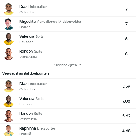
Diaz
Linksbuiten
7
Colombia
Miguelito
Aanvallende Middenvelder
7
Bolivia
Valencia
Spits
6
Ecuador
Rondon
Spits
6
Venezuela
Meer bekijken
Verwacht aantal doelpunten
Diaz
Linksbuiten
7.59
Colombia
Valencia
Spits
7.08
Ecuador
Rondon
Spits
5.62
Venezuela
Raphinha
Linksbuiten
4.68
Brazilië