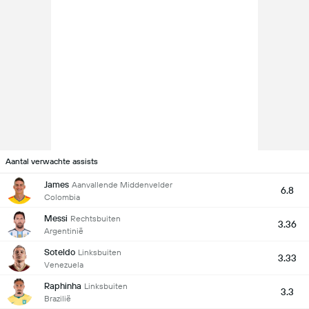
Aantal verwachte assists
James
Aanvallende Middenvelder
6.8
Colombia
Messi
Rechtsbuiten
3.36
Argentinië
Soteldo
Linksbuiten
3.33
Venezuela
Raphinha
Linksbuiten
3.3
Brazilië