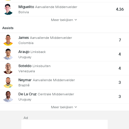
Miguelito
Aanvallende Middenvelder
4.36
Bolivia
Meer bekijken
Assists
James
Aanvallende Middenvelder
7
Colombia
Araujo
Linksback
4
Uruguay
Soteldo
Linksbuiten
4
Venezuela
Neymar
Aanvallende Middenvelder
3
Brazilië
De La Cruz
Centrale Middenvelder
3
Uruguay
Meer bekijken
Ad