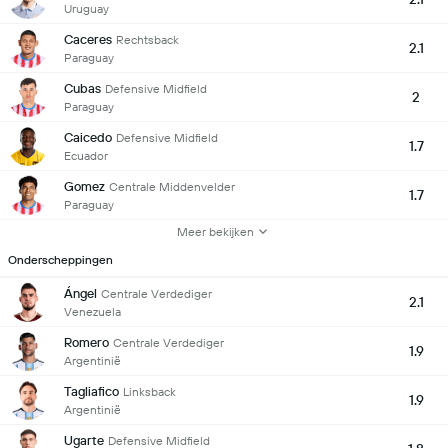
Uruguay
Caceres
Rechtsback
2.1
Paraguay
Cubas
Defensive Midfield
2
Paraguay
Caicedo
Defensive Midfield
1.7
Ecuador
Gomez
Centrale Middenvelder
1.7
Paraguay
Meer bekijken
Onderscheppingen
Ángel
Centrale Verdediger
2.1
Venezuela
Romero
Centrale Verdediger
1.9
Argentinië
Tagliafico
Linksback
1.9
Argentinië
Ugarte
Defensive Midfield