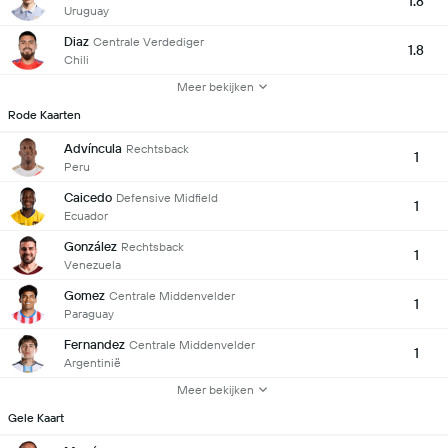
1.8
Uruguay
Diaz
Centrale Verdediger
1.8
Chili
Meer bekijken
Rode Kaarten
Advíncula
Rechtsback
1
Peru
Caicedo
Defensive Midfield
1
Ecuador
González
Rechtsback
1
Venezuela
Gomez
Centrale Middenvelder
1
Paraguay
Fernandez
Centrale Middenvelder
1
Argentinië
Meer bekijken
Gele Kaart