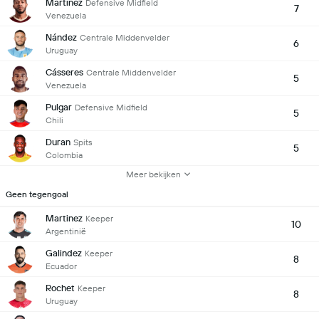
Martínez
Defensive Midfield
7
Venezuela
Nández
Centrale Middenvelder
6
Uruguay
Cásseres
Centrale Middenvelder
5
Venezuela
Pulgar
Defensive Midfield
5
Chili
Duran
Spits
5
Colombia
Meer bekijken
Geen tegengoal
Martinez
Keeper
10
Argentinië
Galindez
Keeper
8
Ecuador
Rochet
Keeper
8
Uruguay