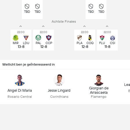
TBD
TBD
TBD
TBD
Achtste Finales
22:00
22:00
22:00
22:00
MIR
LDU
PAL
CCP
PLA
COQ
FLU
CSI
13-8
12-8
12-8
11-8
Wellicht ben je geïnteresseerd in
Lea
Giorgian de
Angel Di Maria
Jesse Lingard
B
Arrascaeta
Rosario Central
Corinthians
Flamengo