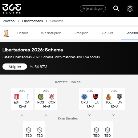
Mijn uitslagen
Voetbal
Libertadores
Schema
Details
Wedstrijden
Groepen
Nieuws
Schem
Libertadores 2026: Schema
Latest Libertadores 2026 Schema, with matches and Live scores
Volgen
54.87M
Achtste Finales
0:30
0:30
0:30
0:30
EST
CAT
ROS
COR
CRU
FLA
TOL
IDV
12-8
14-8
13-8
12-8
Kwartfinales
TBD
TBD
TBD
TBD