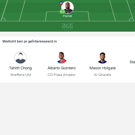
8.0
Placide
Wellicht ben je geïnteresseerd in
St
Tahith Chong
Alberto Quintero
Mason Holgate
Sheffield Utd
CD Plaza Amador
Al Gharafa