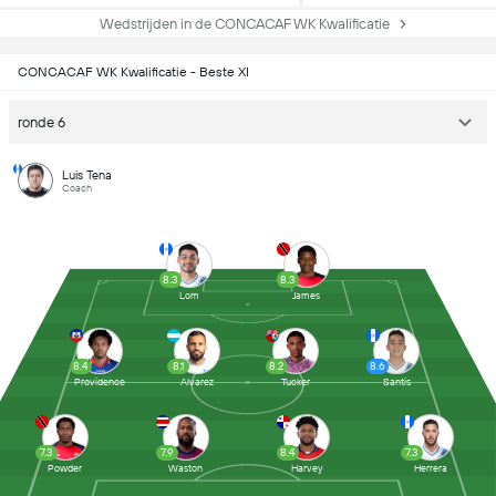
Wedstrijden in de CONCACAF WK Kwalificatie
CONCACAF WK Kwalificatie - Beste XI
ronde 6
Luis Tena
Coach
8.3
8.3
Lom
James
8.4
8.1
8.2
8.6
Providence
Alvarez
Tucker
Santis
7.3
7.9
8.4
7.3
Powder
Waston
Harvey
Herrera