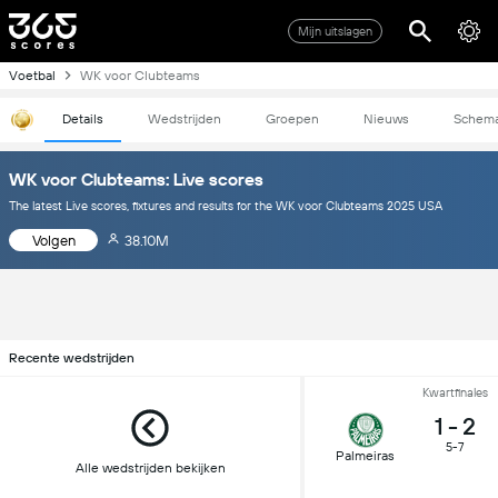
Mijn uitslagen
Voetbal
WK voor Clubteams
Details
Wedstrijden
Groepen
Nieuws
Schem
WK voor Clubteams: Live scores
The latest Live scores, fixtures and results for the WK voor Clubteams 2025 USA
Volgen
38.10M
Recente wedstrijden
Kwartfinales
1
-
2
5-7
Palmeiras
Alle wedstrijden bekijken