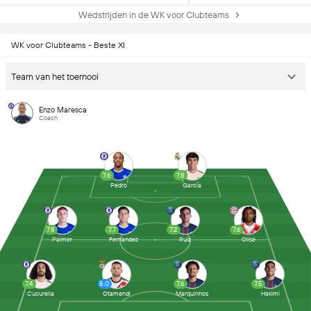
Wedstrijden in de WK voor Clubteams
WK voor Clubteams - Beste XI
Team van het toernooi
Enzo Maresca
Coach
7.6
7.8
Pedro
García
7.8
7.7
7.2
7.6
Palmer
Fernandez
Ruiz
Olise
7.4
8.0
7.6
7.5
Cucurella
Otamendi
Marquinhos
Hakimi