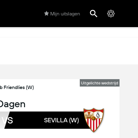
Mijn uitslagen
Uitgelichte wedstrijd
b Friendlies (W)
Dagen
VS
SEVILLA (W)