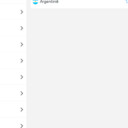
Argentinië