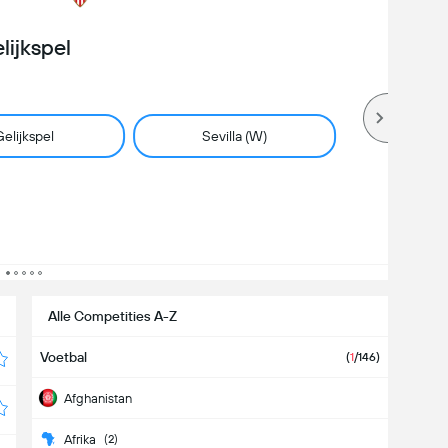
lijkspel
elijkspel
Sevilla (W)
Alle Competities A-Z
Voetbal
(
1
/146)
Afghanistan
Afrika
(2)