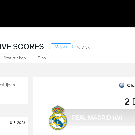
LIVE SCORES
Volgen
51.5K
Statistieken
Tips
strijden
Clu
2 
REAL MADRID (W)
8-8-2026