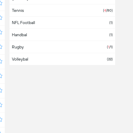
Tennis
Azië
(
4
/80)
NFL Football
Bahamas
(1)
Handbal
Bahrein
(1)
Rugby
Bangladesh
(
1
/1)
Volleybal
Barbados
(22)
België
Belize
Bermuda
Boeroendi
Bolivia
(3)
Bosnië Herzegovina