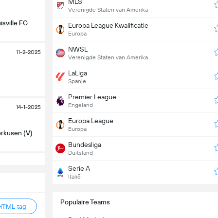
MLS
Verenigde Staten van Amerika
isville FC
Europa League Kwalificatie
Europa
NWSL
11-2-2025
Verenigde Staten van Amerika
LaLiga
Spanje
Premier League
Engeland
14-1-2025
Europa League
Europa
rkusen (V)
Bundesliga
Duitsland
Serie A
Italië
Populaire Teams
HTML-tag