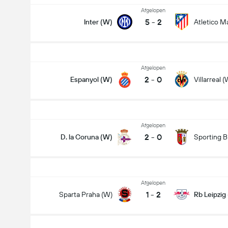
Afgelopen
5
-
2
Gelijkspel
Inter (W)
Atletico M
Afgelopen
W)
Gelijkspel
Eintracht Frankfur
2
-
0
Espanyol (W)
Villarreal (
Afgelopen
2
-
0
D. la Coruna (W)
Sporting B
Afgelopen
1
-
2
Sparta Praha (W)
Rb Leipzig