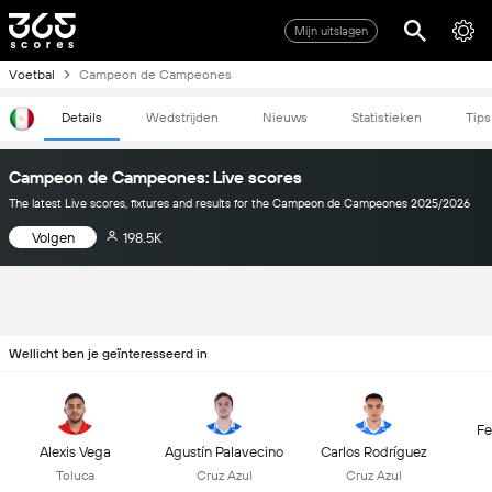
Mijn uitslagen
Voetbal
Campeon de Campeones
Details
Wedstrijden
Nieuws
Statistieken
Tips
Campeon de Campeones: Live scores
The latest Live scores, fixtures and results for the Campeon de Campeones 2025/2026
Volgen
198.5K
Wellicht ben je geïnteresseerd in
Fe
Alexis Vega
Agustín Palavecino
Carlos Rodríguez
Toluca
Cruz Azul
Cruz Azul