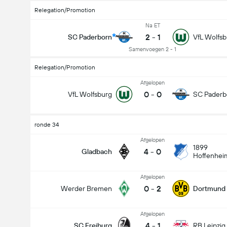
Relegation/Promotion
Na ET
2
-
1
SC Paderborn
VfL Wolfsb
Samenvoegen 2 - 1
Relegation/Promotion
Afgelopen
0
-
0
VfL Wolfsburg
SC Paderb
ronde 34
Afgelopen
1899
4
-
0
Gladbach
Hoffenhei
Afgelopen
0
-
2
Werder Bremen
Dortmund
Afgelopen
4
-
1
SC Freiburg
RB Leipzig