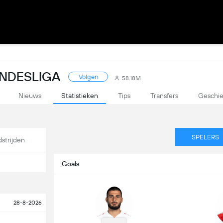
UNDESLIGA
Volgen
58.18M
Nieuws
Statistieken
Tips
Transfers
Geschie
SPELERS
strijden
Goals
28-8-2026