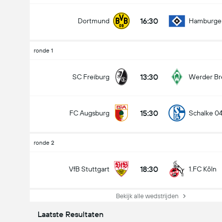
16:30
Dortmund
Hamburge
ronde 1
13:30
SC Freiburg
Werder B
15:30
FC Augsburg
Schalke 0
ronde 2
18:30
VfB Stuttgart
1.FC Köln
Bekijk alle wedstrijden
Laatste Resultaten