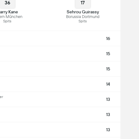
36
17
arry Kane
Sehrou Guirassy
ern München
Borussia Dortmund
Spits
Spits
16
15
15
14
er
13
13
13