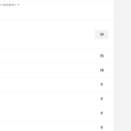
r bekijken
19
15
14
9
9
9
9