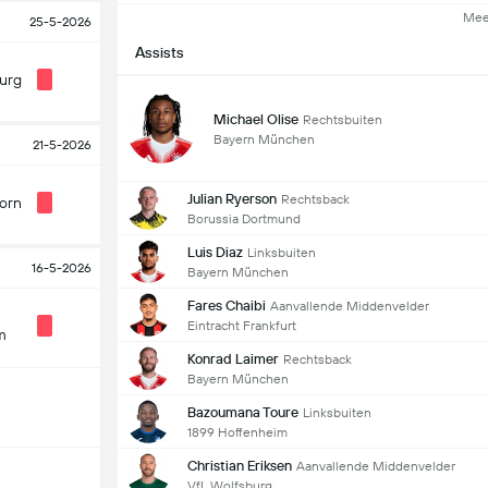
Mee
25-5-2026
Assists
urg
Michael Olise
Rechtsbuiten
Bayern München
21-5-2026
Julian Ryerson
Rechtsback
orn
Borussia Dortmund
Luis Diaz
Linksbuiten
16-5-2026
Bayern München
Fares Chaibi
Aanvallende Middenvelder
Eintracht Frankfurt
m
Konrad Laimer
Rechtsback
Bayern München
Bazoumana Toure
Linksbuiten
1899 Hoffenheim
Christian Eriksen
Aanvallende Middenvelder
VfL Wolfsburg