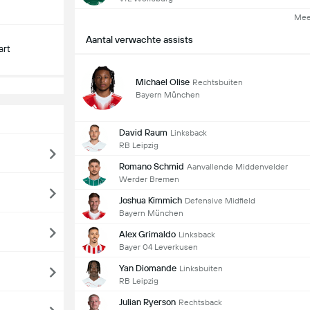
Mee
Aantal verwachte assists
art
Michael Olise
Rechtsbuiten
Bayern München
David Raum
Linksback
RB Leipzig
Romano Schmid
Aanvallende Middenvelder
Werder Bremen
Joshua Kimmich
Defensive Midfield
Bayern München
Alex Grimaldo
Linksback
Bayer 04 Leverkusen
Yan Diomande
Linksbuiten
RB Leipzig
Julian Ryerson
Rechtsback