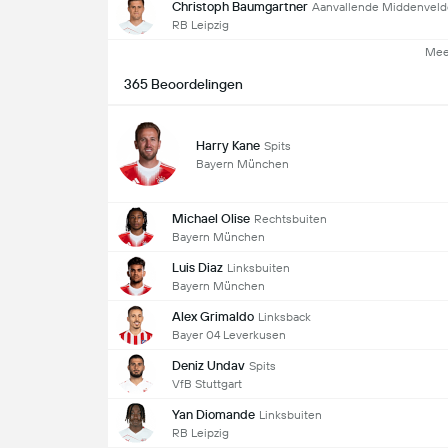
Christoph Baumgartner
Aanvallende Middenveld
RB Leipzig
Mee
365 Beoordelingen
Harry Kane
Spits
Bayern München
Michael Olise
Rechtsbuiten
Bayern München
Luis Diaz
Linksbuiten
Bayern München
Alex Grimaldo
Linksback
Bayer 04 Leverkusen
Deniz Undav
Spits
VfB Stuttgart
Yan Diomande
Linksbuiten
RB Leipzig