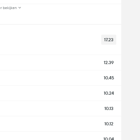
r bekijken
17.23
12.39
10.45
10.24
10.13
10.12
10.04