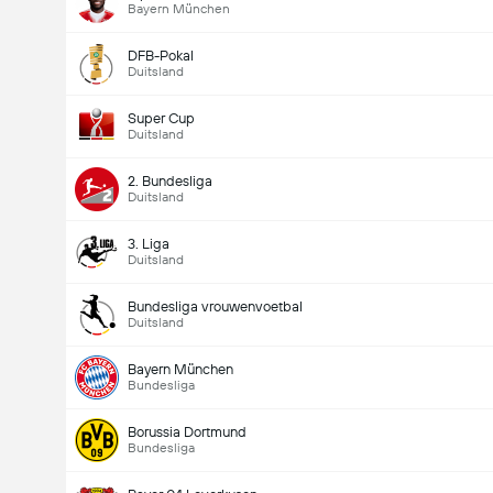
Bayern München
DFB-Pokal
Duitsland
Super Cup
Duitsland
2. Bundesliga
Duitsland
3. Liga
Duitsland
Bundesliga vrouwenvoetbal
Duitsland
Bayern München
Bundesliga
Borussia Dortmund
Bundesliga