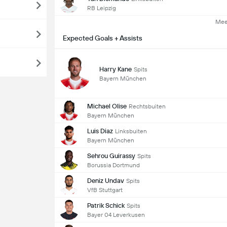
RB Leipzig
Mee
Expected Goals + Assists
Harry Kane
Spits
Bayern München
Michael Olise
Rechtsbuiten
Bayern München
Luis Diaz
Linksbuiten
Bayern München
Sehrou Guirassy
Spits
Borussia Dortmund
Deniz Undav
Spits
VfB Stuttgart
Patrik Schick
Spits
Bayer 04 Leverkusen