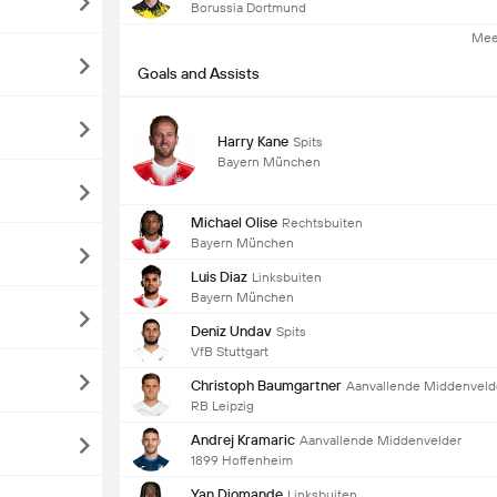
Borussia Dortmund
Mee
Goals and Assists
Harry Kane
Spits
Bayern München
Michael Olise
Rechtsbuiten
Bayern München
Luis Diaz
Linksbuiten
Bayern München
Deniz Undav
Spits
VfB Stuttgart
Christoph Baumgartner
Aanvallende Middenveld
RB Leipzig
Andrej Kramaric
Aanvallende Middenvelder
1899 Hoffenheim
Yan Diomande
Linksbuiten