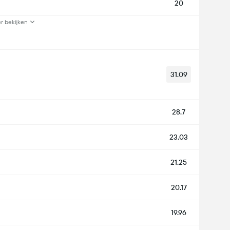
20
r bekijken
31.09
28.7
23.03
21.25
20.17
19.96