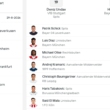
19
art
Deniz Undav
H
VfB Stuttgart
Bay
Spits
29-8-2026
Patrik Schick
Spits
Leverkusen
Bayer 04 Leverkusen
Luis Diaz
Linksbuiten
Bayern München
enheim
Michael Olise
Rechtsbuiten
Bayern München
Andrej Kramaric
Aanvallende Middenvelder
Frankfurt
1899 Hoffenheim
Christoph Baumgartner
Aanvallende Middenveld
RB Leipzig
orn
Haris Tabakovic
Spits
Borussia Mönchengladbach
Said El Mala
Linksbuiten
1.FC Köln