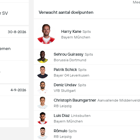
Mee
Verwacht aantal doelpunten
r SV
Harry Kane
Spits
30-8-2026
Bayern München
remen
Sehrou Guirassy
Spits
Borussia Dortmund
Patrik Schick
Spits
4
Bayer 04 Leverkusen
Deniz Undav
Spits
4-9-2026
VfB Stuttgart
Christoph Baumgartner
Aanvallende Middenveld
RB Leipzig
Luis Diaz
Linksbuiten
Bayern München
Rômulo
Spits
RB Leipzig