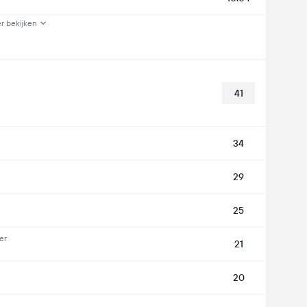
r bekijken
41
34
29
25
er
21
20