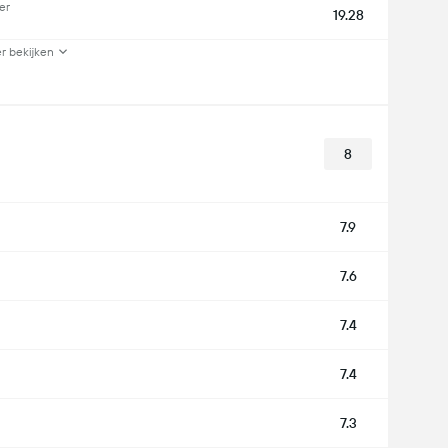
er
19.28
r bekijken
8
7.9
7.6
7.4
7.4
7.3