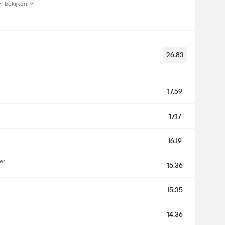
r bekijken
26.83
17.59
17.17
16.19
er
15.36
15.35
14.36