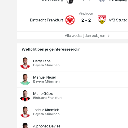
Afgelopen
2
-
2
Eintracht Frankfurt
VfB Stuttg
Alle wedstrijden bekijken
Wellicht ben je geïnteresseerd in
Harry Kane
Bayern München
Manuel Neuer
Bayern München
Mario Götze
Eintracht Frankfurt
Joshua Kimmich
Bayern München
Alphonso Davies