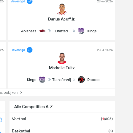
026
Bevestigd
23-6-2026
Darius Acuff Jr.
Arkansas
Drafted
Kings
026
Bevestigd
23-3-2026
Markelle Fultz
Kings
Transfervrij
Raptors
s bekijken
Alle Competities A-Z
Voetbal
(
4
/603)
Basketbal
(8)