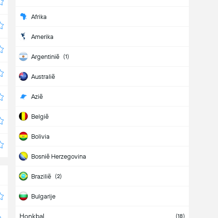
Afrika
Amerika
Argentinië
(1)
Australië
Azië
België
Bolivia
Bosnië Herzegovina
Brazilië
(2)
Bulgarije
Honkbal
Canada
(2)
(18)