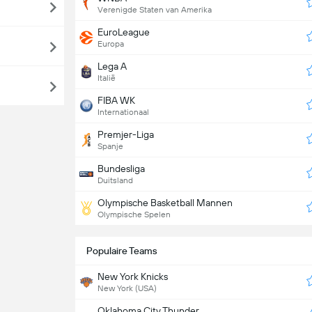
Verenigde Staten van Amerika
EuroLeague
Europa
Lega A
Italië
FIBA WK
Internationaal
Premjer-Liga
Spanje
Bundesliga
Duitsland
Olympische Basketball Mannen
Olympische Spelen
Populaire Teams
New York Knicks
New York (USA)
Oklahoma City Thunder