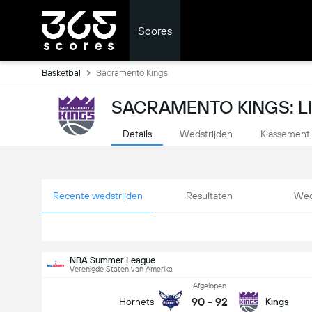
Scores
Basketbal
Sacramento Kings
SACRAMENTO KINGS: L
Details
Wedstrijden
Klassement
Recente wedstrijden
Resultaten
Wed
NBA Summer League
Verenigde Staten van Amerika
Afgelopen
90
-
92
Hornets
Kings