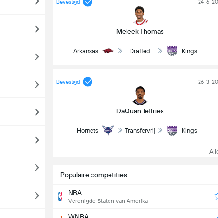
Bevestigd
24-6-2
Meleek Thomas
Arkansas
Drafted
Kings
Bevestigd
26-3-2
DaQuan Jeffries
Hornets
Transfervrij
Kings
Alle
Populaire competities
NBA
Verenigde Staten van Amerika
WNBA