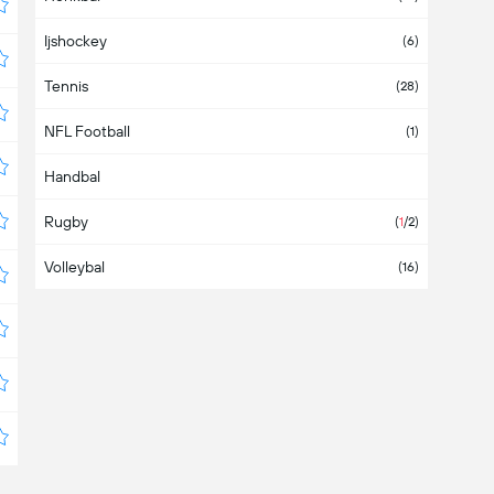
Ijshockey
Chili
(3)
(6)
Tennis
China
(28)
NFL Football
Colombia
(1)
Handbal
Costa Rica
Rugby
Cyprus
(
1
/2)
Volleybal
De Filippijnen
(16)
Denemarken
Dominicaanse Republiek
Duitsland
Ecuador
Egypte