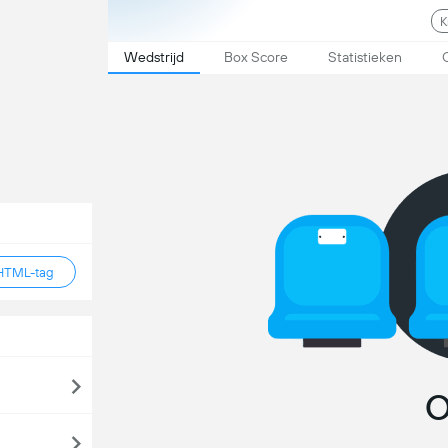
K
Wedstrijd
Box Score
Statistieken
HTML-tag
O