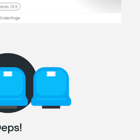
nicks -13.5
Onderlinge
eps!