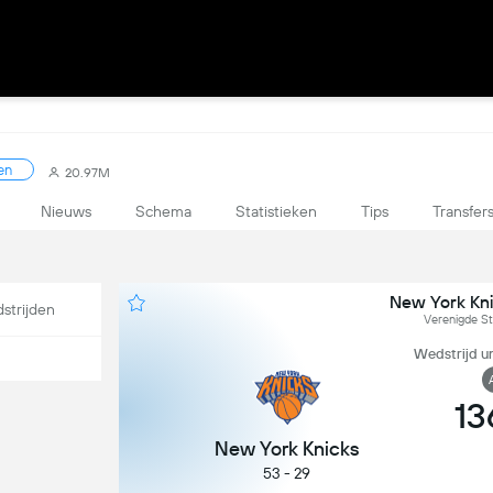
en
20.97M
Nieuws
Schema
Statistieken
Tips
Transfer
New York Kni
strijden
Verenigde S
Wedstrijd un
13
New York Knicks
53 - 29