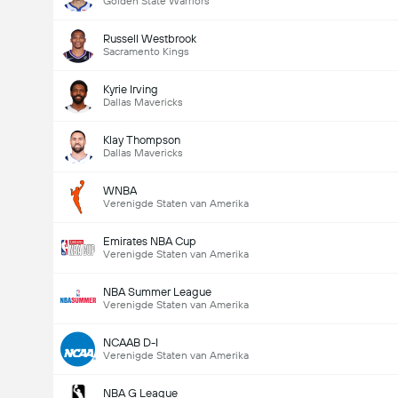
Golden State Warriors
Russell Westbrook
Sacramento Kings
Kyrie Irving
Dallas Mavericks
Klay Thompson
Dallas Mavericks
WNBA
Verenigde Staten van Amerika
Emirates NBA Cup
Verenigde Staten van Amerika
NBA Summer League
Verenigde Staten van Amerika
NCAAB D-I
Verenigde Staten van Amerika
NBA G League