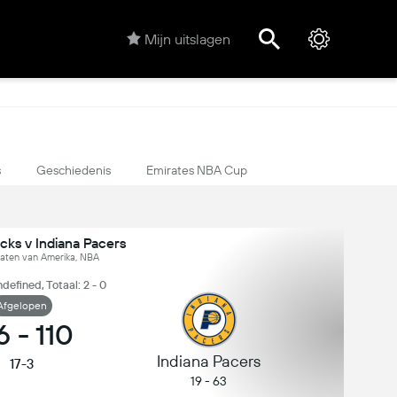
Mijn uitslagen
s
Geschiedenis
Emirates NBA Cup
cks v Indiana Pacers
taten van Amerika, NBA
defined, Totaal: 2 - 0
Afgelopen
6
-
110
Indiana Pacers
17-3
19 - 63