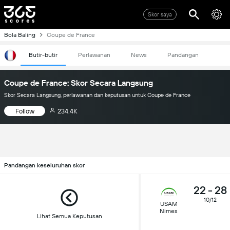
Skor saya
Bola Baling
Coupe de France
Butir-butir
Perlawanan
News
Pandangan
Coupe de France: Skor Secara Langsung
Skor Secara Langsung, perlawanan dan keputusan untuk Coupe de France
Follow
234.4K
Pandangan keseluruhan skor
22
-
28
10/12
USAM
Nimes
Lihat Semua Keputusan