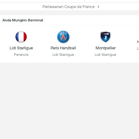
Perlawanan Coupe de France
Anda Mungkin Berminat
Lidl Starligue
Paris Handball
Montpellier
L
Perancis
Lidl Starligue
Lidl Starligue