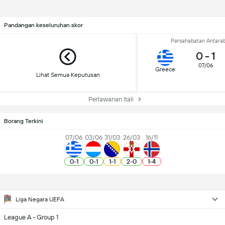
Pandangan keseluruhan skor
Persahabatan Antara
0
-
1
07/06
Greece
Lihat Semua Keputusan
Perlawanan Itali
Borang Terkini
07/06
03/06
31/03
26/03
16/11
0
-
1
0
-
1
1
-
1
2
-
0
1
-
4
Liga Negara UEFA
League A - Group 1