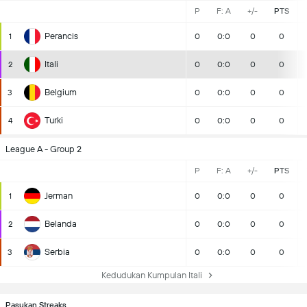
P
F: A
+/-
PTS
Perancis
1
0
0:0
0
0
Itali
2
0
0:0
0
0
Belgium
3
0
0:0
0
0
Turki
4
0
0:0
0
0
League A - Group 2
P
F: A
+/-
PTS
Jerman
1
0
0:0
0
0
Belanda
2
0
0:0
0
0
Serbia
3
0
0:0
0
0
Kedudukan Kumpulan Itali
Pasukan Streaks