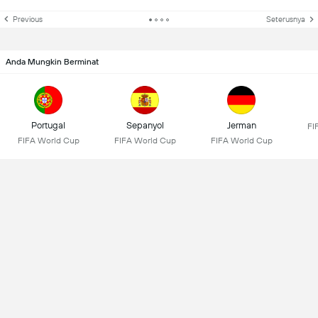
Previous
Seterusnya
Anda Mungkin Berminat
Portugal
Sepanyol
Jerman
FI
FIFA World Cup
FIFA World Cup
FIFA World Cup