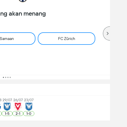
ang akan menang
Samaan
FC Zürich
8
29/07
26/07
23/07
1
-
5
2
-
1
1
-
0