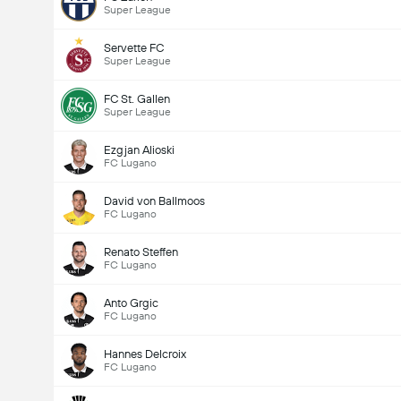
Super League
Servette FC
Super League
FC St. Gallen
Super League
Ezgjan Alioski
FC Lugano
David von Ballmoos
FC Lugano
Renato Steffen
FC Lugano
Anto Grgic
FC Lugano
Hannes Delcroix
FC Lugano