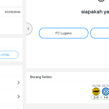
siapakah y
30/08/2026
FC Lugano
g HTML
Borang Terkini
06/08
02/0
2
-
0
1
-
4