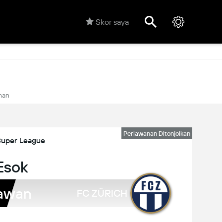
Skor saya
han
Perlawanan Ditonjolkan
Super League
Esok
awan
FC ZÜRICH