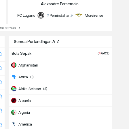
Alexandre Parsemain
FC Lugano
Pemindahan
Moreirense
at semua
Semua Pertandingan A-Z
Bola Sepak
(
4
/603)
Afghanistan
Africa
(1)
Afrika Selatan
(2)
Albania
Algeria
America