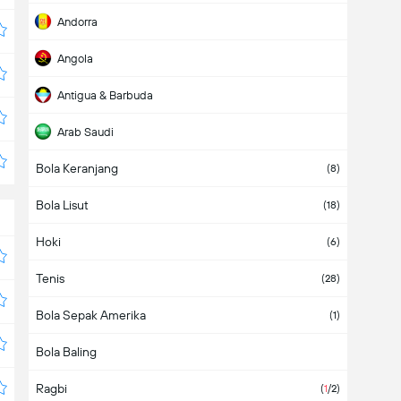
Andorra
Angola
Antigua & Barbuda
Arab Saudi
Bola Keranjang
Argentina
(38)
(8)
Bola Lisut
Armenia
(1)
(18)
Hoki
Aruba
(6)
Tenis
Asia
(2)
(28)
Bola Sepak Amerika
Australia
(1)
(1)
Bola Baling
Austria
(6)
Ragbi
Azerbaijan
(
1
/2)