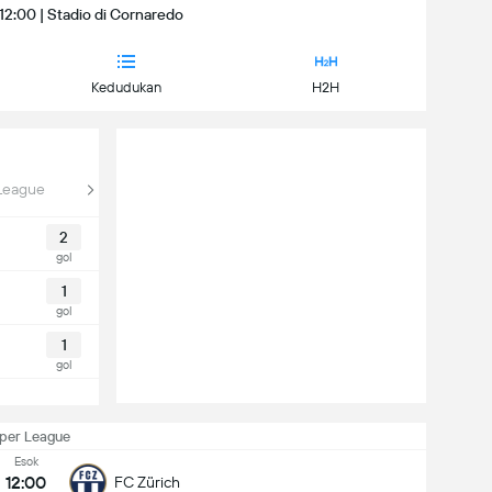
| 12:00 | Stadio di Cornaredo
Kedudukan
H2H
League
2
gol
1
gol
1
gol
per League
Esok
12:00
FC Zürich