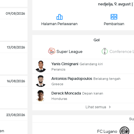
nedjelja, 9. avgust 
09/08/2026
Halaman Perlawanan
Pembarisan
Gol
13/08/2026
Super League
Conference 
Yanis Cimignani
Gelandang kiri
Perancis
Antonios Papadopoulos
Belakang tengah
16/08/2026
Greece
Dereck Moncada
Depan kanan
Honduras
Lihat semua
23/08/2026
Su
len
FC Lugano