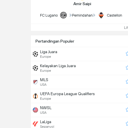
Amir Saipi
FC Lugano
Pemindahan
Castellon
Lih
Pertandingan Populer
Liga Juara
Europe
Kelayakan Liga Juara
Europe
MLS
USA
UEFA Europa League Qualifiers
Europe
NWSL
USA
LaLiga
Sepanyol