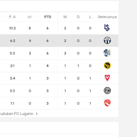
F: A
+/-
PTS
W
D
L
Seterusnya
10:2
8
6
2
0
0
6:2
4
6
2
0
0
5:3
2
6
2
0
0
2:1
1
4
1
1
0
5:4
1
3
1
0
1
3:3
0
3
1
0
1
1:1
0
3
1
0
1
udukan FC Lugano