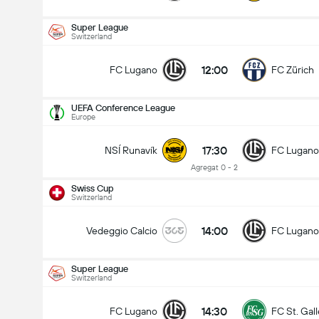
Super League
Switzerland
12:00
FC Lugano
FC Zürich
UEFA Conference League
Europe
17:30
NSÍ Runavík
FC Lugano
Agregat 0 - 2
Swiss Cup
Switzerland
14:00
Vedeggio Calcio
FC Lugano
Super League
Switzerland
UEFA Conference League
13/08
14:30
FC Lugano
FC St. Gal
17:30
NSÍ Runavík
FC Lugano