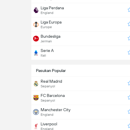
Liga Perdana
England
Liga Europa
Europe
Bundesliga
Jerman
Serie A
Itali
Pasukan Popular
Real Madrid
Sepanyol
FC Barcelona
Sepanyol
Manchester City
England
Liverpool
England