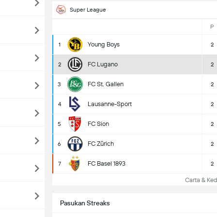
Super League
P
Young Boys
1
2
FC Lugano
2
2
FC St. Gallen
3
2
Lausanne-Sport
4
2
FC Sion
5
2
FC Zürich
6
2
FC Basel 1893
7
2
Carta & Ked
Pasukan Streaks