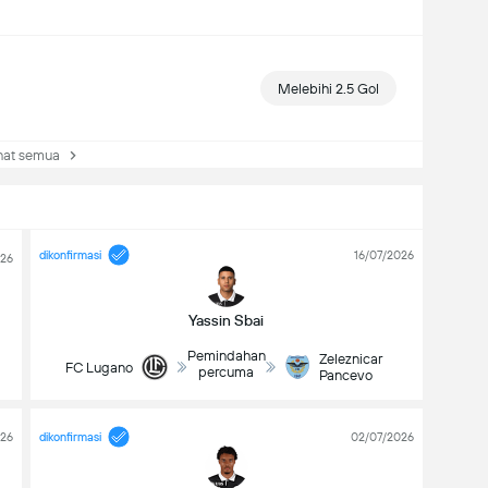
Melebihi 2.5 Gol
at semua
dikonfirmasi
16/07/2026
026
Yassin Sbai
Pemindahan
Zeleznicar
FC Lugano
percuma
Pancevo
026
dikonfirmasi
02/07/2026