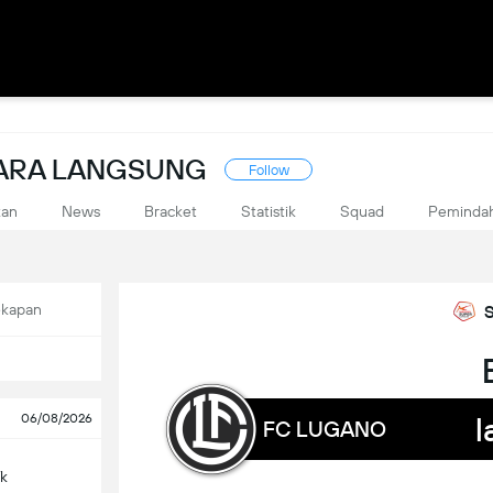
CARA LANGSUNG
Follow
kan
News
Bracket
Statistik
Squad
Peminda
ekapan
l
06/08/2026
FC LUGANO
ík