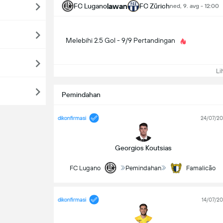
lawan
FC Lugano
FC Zürich
ned, 9. avg - 12:00
Melebihi 2.5 Gol - 9/9 Pertandingan
Lih
Pemindahan
dikonfirmasi
24/07/2
Georgios Koutsias
FC Lugano
Pemindahan
Famalicão
dikonfirmasi
14/07/2