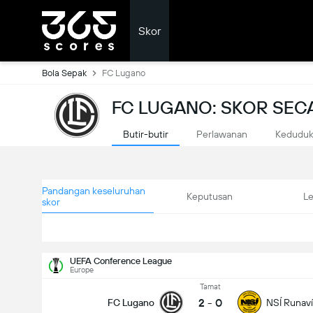
Skor
Bola Sepak
FC Lugano
FC LUGANO: SKOR SE
Butir-butir
Perlawanan
Kedudu
Pandangan keseluruhan
Keputusan
L
skor
UEFA Conference League
Europe
Tamat
2
-
0
FC Lugano
NSÍ Runav