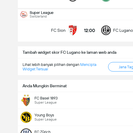
Jumlah gol dalam perlawanan (2.5)
Super League
Switzerland
12:00
FC Sion
FC Lugano
Under
Over
Tambah widget skor FC Lugano ke laman web anda
Lihat lebih banyak pilihan dengan
Mencipta
Jana Ta
Widget Tersuai
Anda Mungkin Berminat
FC Basel 1893
Super League
Young Boys
Super League
FC Zürich