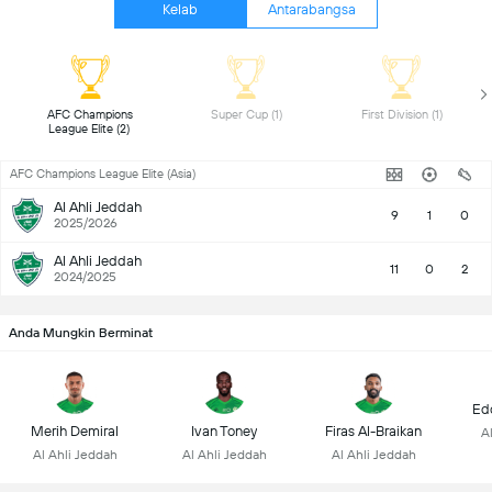
Kelab
Antarabangsa
 AFC Champions 
 Super Cup (1) 
 First Division (1) 
League Elite (2) 
AFC Champions League Elite (Asia)
Al Ahli Jeddah
9
1
0
2025/2026
Al Ahli Jeddah
11
0
2
2024/2025
Anda Mungkin Berminat
Ed
Merih Demiral
Ivan Toney
Firas Al-Braikan
A
Al Ahli Jeddah
Al Ahli Jeddah
Al Ahli Jeddah