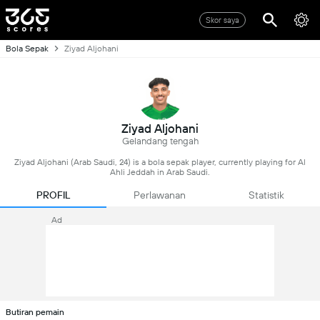
Skor saya
Bola Sepak
Ziyad Aljohani
Ziyad Aljohani
Gelandang tengah
Ziyad Aljohani (Arab Saudi, 24) is a bola sepak player, currently playing for Al
Ahli Jeddah in Arab Saudi.
PROFIL
Perlawanan
Statistik
Ad
Butiran pemain