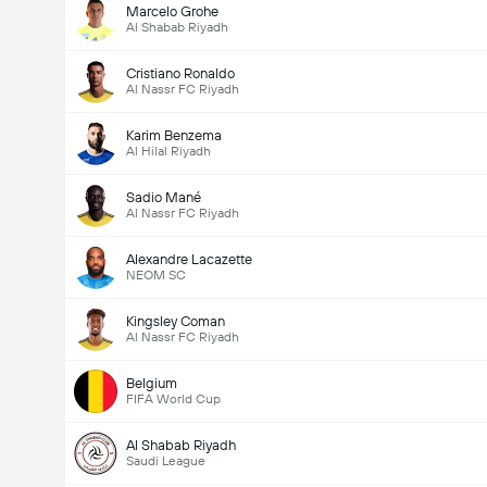
Marcelo Grohe
Al Shabab Riyadh
Cristiano Ronaldo
Al Nassr FC Riyadh
Karim Benzema
Al Hilal Riyadh
Sadio Mané
Al Nassr FC Riyadh
Alexandre Lacazette
NEOM SC
Kingsley Coman
Al Nassr FC Riyadh
Belgium
FIFA World Cup
Al Shabab Riyadh
Saudi League