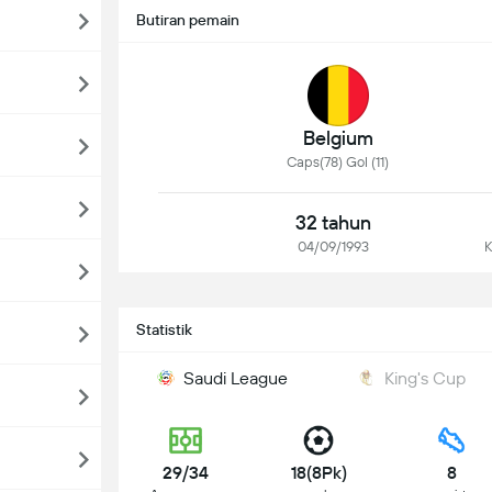
Butiran pemain
Belgium
Caps(78) Gol (11)
32 tahun
04/09/1993
K
Statistik
Saudi League
King's Cup
29/34
18(8Pk)
8