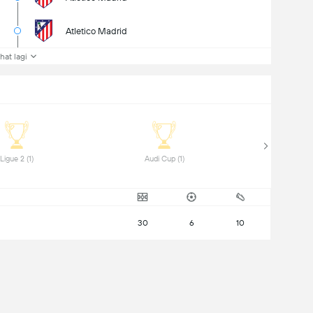
Atletico Madrid
ihat lagi
 Ligue 2 (1) 
 Audi Cup (1) 
30
6
10