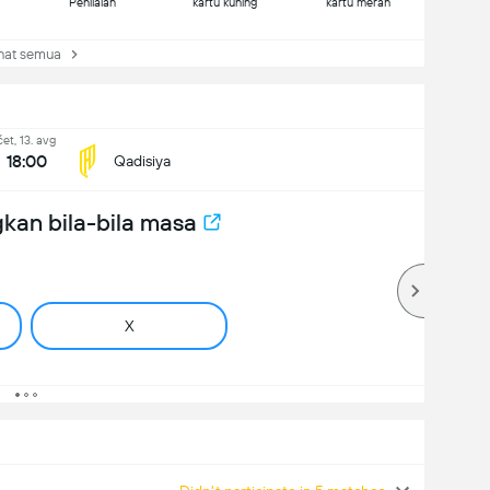
Penilaian
kartu kuning
kartu merah
at semua
čet, 13. avg
18:00
Qadisiya
kan bila-bila masa
X