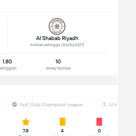
Al Shabab Riyadh
Kontrak sehingga (30/06/2027)
1.80
10
etinggian
Jersey Number
Gulf Club Champions League
UEFA WC Qua
7.8
4
0