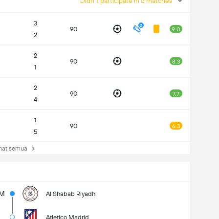
Didn't participate in 5 matches
3
2
90
9.0
2
2
90
8.3
1
2
90
7.7
4
1
90
6.3
5
at semua
5M
Al Shabab Riyadh
Atletico Madrid