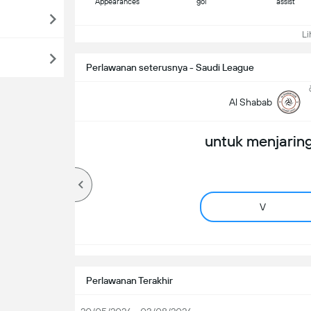
Appearances
gol
assist
Lih
Perlawanan seterusnya - Saudi League
Al Shabab
untuk menjaring
V
Perlawanan Terakhir