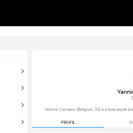
Yanni
D
Yannick Carrasco (Belgium, 32) is a bola sepak pl
PROFIL
P