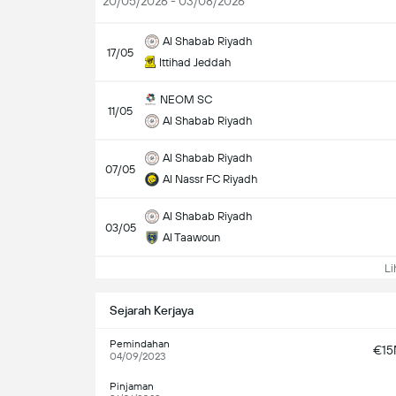
20/05/2026 - 03/08/2026
Al Shabab Riyadh
17/05
Ittihad Jeddah
NEOM SC
11/05
Al Shabab Riyadh
Al Shabab Riyadh
07/05
Al Nassr FC Riyadh
Al Shabab Riyadh
03/05
Al Taawoun
Lih
Sejarah Kerjaya
Pemindahan
€1
04/09/2023
Pinjaman