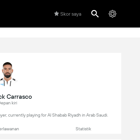
Skor saya
ck Carrasco
epan kiri
ayer, currently playing for Al Shabab Riyadh in Arab Saudi.
erlawanan
Statistik