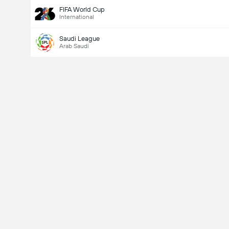
FIFA World Cup
International
Saudi League
Arab Saudi
Last Goalscorer
V
X