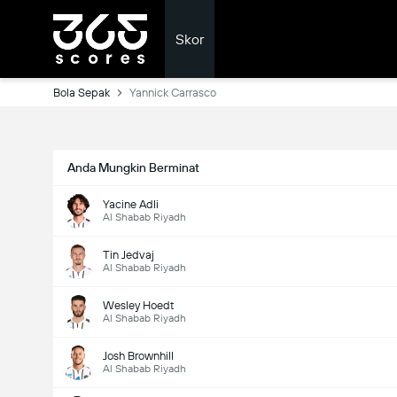
Skor
Bola Sepak
Yannick Carrasco
Anda Mungkin Berminat
Yacine Adli
Al Shabab Riyadh
Tin Jedvaj
Al Shabab Riyadh
Wesley Hoedt
Al Shabab Riyadh
Josh Brownhill
Al Shabab Riyadh