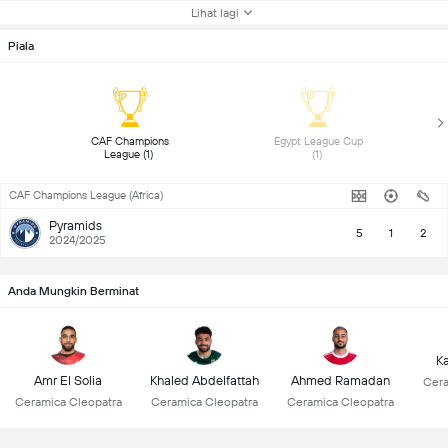
Lihat lagi
Piala
 CAF Champions 
 Egypt League Cup 
League (1) 
(1) 
CAF Champions League (Africa)
Pyramids
5
1
2
2024/2025
Anda Mungkin Berminat
K
Amr El Solia
Khaled Abdelfattah
Ahmed Ramadan
Cera
Ceramica Cleopatra
Ceramica Cleopatra
Ceramica Cleopatra