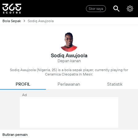
Skor saya
Bola Sepak
Sodiq Awujoola
Sodiq Awujoola
Depan kanan
Sodiq Awujoola (Nigeria, 25) is a bola sepak player, currently playing for
Ceramica Cleopatra in Mesir.
PROFIL
Perlawanan
Statistik
Ad
Butiran pemain