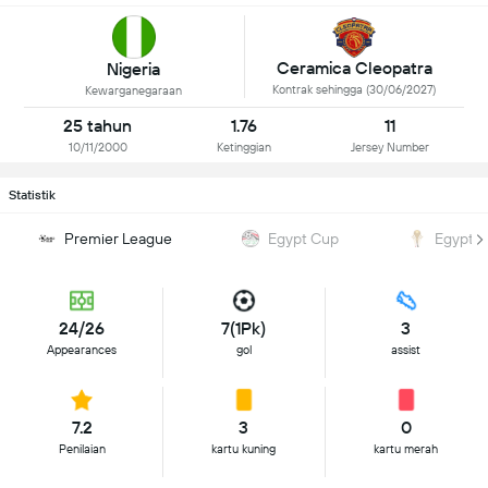
Ceramica Cleopatra
Nigeria
Kontrak sehingga (30/06/2027)
Kewarganegaraan
25 tahun
1.76
11
10/11/2000
Ketinggian
Jersey Number
Statistik
Premier League
Egypt Cup
Egypt 
24/26
7(1Pk)
3
Appearances
gol
assist
7.2
3
0
Penilaian
kartu kuning
kartu merah