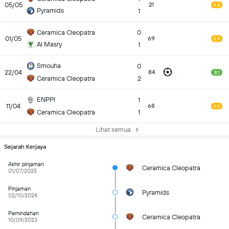
05/05
21
6.8
Pyramids
1
Ceramica Cleopatra
0
01/05
69
6.8
Al Masry
1
Smouha
0
22/04
84
8.1
Ceramica Cleopatra
2
ENPPI
1
11/04
68
6.6
Ceramica Cleopatra
1
Lihat semua
Sejarah Kerjaya
Akhir pinjaman
Ceramica Cleopatra
01/07/2025
Pinjaman
Pyramids
02/10/2024
Pemindahan
Ceramica Cleopatra
10/09/2023