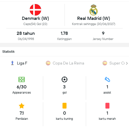
Denmark (W)
Real Madrid (W)
Caps(54) Gol (23)
Kontrak sehingga (30/06/2027)
28 tahun
1.78
9
06/04/1998
Ketinggian
Jersey Number
Statistik
Liga F
Copa De La Reina
Super Cup
6/30
3
1
Appearances
gol
assist
7.1
0
1
Penilaian
kartu kuning
kartu merah