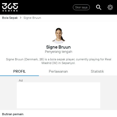
Skor saya
Bola Sepak
Signe Bruun
Signe Bruun
Penyerang tengah
Signe Bruun (Denmark, 28) is a bola sepak player, currently playing for Real
Madrid (W) in Sepanyol.
PROFIL
Perlawanan
Statistik
Ad
Butiran pemain