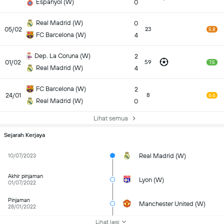
Espanyol (W)
0
Real Madrid (W)
0
05/02
23
5.8
FC Barcelona (W)
4
Dep. La Coruna (W)
2
01/02
59
7.5
Real Madrid (W)
4
FC Barcelona (W)
2
24/01
8
6.6
Real Madrid (W)
0
Lihat semua
Sejarah Kerjaya
Real Madrid (W)
10/07/2023
Akhir pinjaman
Lyon (W)
01/07/2022
Pinjaman
Manchester United (W)
28/01/2022
Lihat lagi