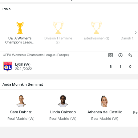
Piala
 UEFA Women's 
 Division 1 Feminine 
 Elitedivisionen (2) 
Champions League 
(2) 
(1) 
UEFA Women's Champions League (Europe)
Lyon (W)
8
1
0
2021/2022
Anda Mungkin Berminat
Sara Dabritz
Linda Caicedo
Athenea del Castillo
Re
Real Madrid (W)
Real Madrid (W)
Real Madrid (W)