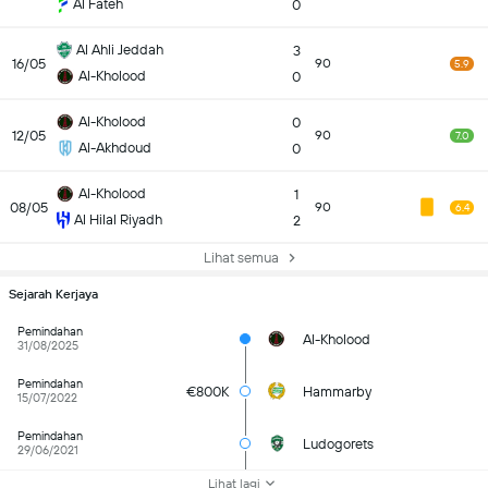
Al Fateh
0
Al Ahli Jeddah
3
16/05
90
5.9
Al-Kholood
0
Al-Kholood
0
12/05
90
7.0
Al-Akhdoud
0
Al-Kholood
1
08/05
90
6.4
Al Hilal Riyadh
2
Lihat semua
Sejarah Kerjaya
Pemindahan
Al-Kholood
31/08/2025
Pemindahan
€800K
Hammarby
15/07/2022
Pemindahan
Ludogorets
29/06/2021
Lihat lagi