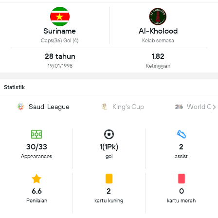
Suriname
Al-Kholood
Caps(36) Gol (4)
Kelab semasa
28 tahun
1.82
19/01/1998
Ketinggian
Statistik
Saudi League
King's Cup
World Cup
30/33
1(1Pk)
2
Appearances
gol
assist
6.6
2
0
Penilaian
kartu kuning
kartu merah