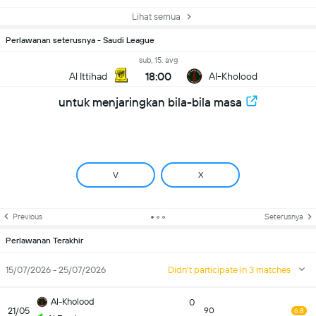
Lihat semua
Perlawanan seterusnya - Saudi League
sub, 15. avg
18:00
Al Ittihad
Al-Kholood
untuk menjaringkan bila-bila masa
V
X
Previous
Seterusnya
Perlawanan Terakhir
15/07/2026 - 25/07/2026
Didn't participate in 3 matches
Al-Kholood
0
21/05
90
6.8