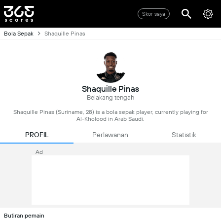
Skor saya
Bola Sepak
Shaquille Pinas
Shaquille Pinas
Belakang tengah
Shaquille Pinas (Suriname, 28) is a bola sepak player, currently playing for
Al-Kholood in Arab Saudi.
PROFIL
Perlawanan
Statistik
Ad
Butiran pemain