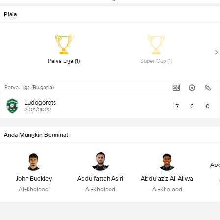
Piala
 Parva Liga (1) 
 Super Cup (1) 
Parva Liga (Bulgaria)
Ludogorets
17
0
0
2021/2022
Anda Mungkin Berminat
Abd
John Buckley
Abdulfattah Asiri
Abdulaziz Al-Aliwa
Al-Kholood
Al-Kholood
Al-Kholood