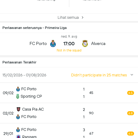
Lihat semua
Perlawanan seterusnya - Primeira Liga
ned, 9. avg
17:00
FC Porto
Alverca
Not in the squad
Perlawanan Terakhir
15/02/2026 - 01/08/2026
Didn't participate in 25 matches
FC Porto
1
09/02
45
6.5
Sporting CP
1
Casa Pia AC
2
02/02
90
6.8
FC Porto
1
FC Porto
3
29/01
67
6.6
Rangers
1