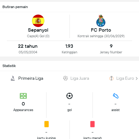
Butiran pemain
Sepanyol
FC Porto
Caps(4) Gol (0)
Kontrak sehingga (30/06/2029)
22 tahun
1.93
9
05/05/2004
Ketinggian
Jersey Number
Statistik
Primeira Liga
Liga Juara
Liga Europa
0
-
-
Appearances
gol
assist
-
-
kartu kuning
kartu merah