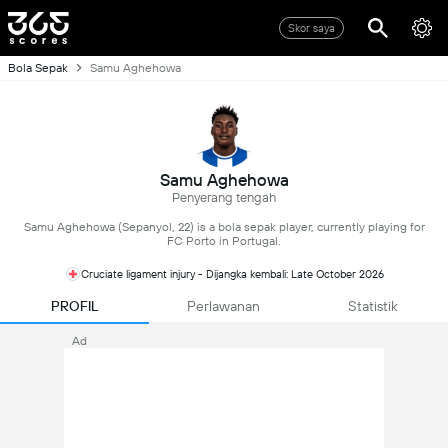
Skor saya
Bola Sepak
Samu Aghehowa
Samu Aghehowa
Penyerang tengah
Samu Aghehowa (Sepanyol, 22) is a bola sepak player, currently playing for
FC Porto in Portugal.
Cruciate ligament injury - Dijangka kembali: Late October 2026
PROFIL
Perlawanan
Statistik
Ad