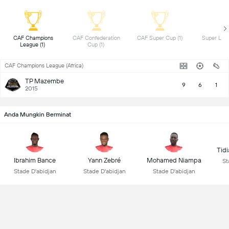
 CAF Champions 
 CAF Confederation 
 CAF Super Cup (1) 
League (1) 
Cup (1) 
CAF Champions League (Africa)
TP Mazembe
9
6
1
2015
Anda Mungkin Berminat
Tid
Ibrahim Bance
Yann Zebré
Mohamed Niampa
St
Stade D'abidjan
Stade D'abidjan
Stade D'abidjan