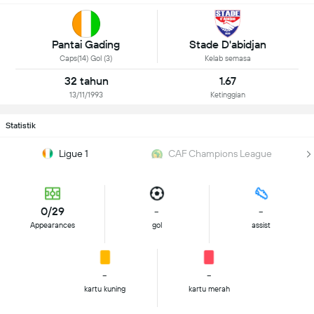
Pantai Gading
Stade D'abidjan
Caps(14) Gol (3)
Kelab semasa
32 tahun
1.67
13/11/1993
Ketinggian
Statistik
Ligue 1
CAF Champions League
0/29
-
-
Appearances
gol
assist
-
-
kartu kuning
kartu merah