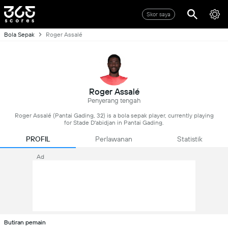
Skor saya
Bola Sepak
Roger Assalé
Roger Assalé
Penyerang tengah
Roger Assalé (Pantai Gading, 32) is a bola sepak player, currently playing
for Stade D'abidjan in Pantai Gading.
PROFIL
Perlawanan
Statistik
Ad
Butiran pemain