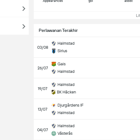
Appearances
gol
assist
Lih
Perlawanan Terakhir
Halmstad
03/08
Sirius
Gais
26/07
Halmstad
Halmstad
19/07
BK Häcken
Djurgårdens IF
13/07
Halmstad
Halmstad
04/07
Västerås