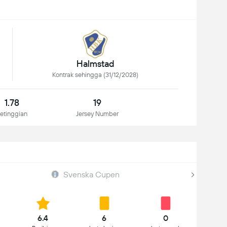
Halmstad
Kontrak sehingga (31/12/2028)
1.78
19
etinggian
Jersey Number
Svenska Cupen
6.4
6
0