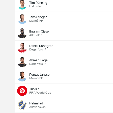
Tim Rönning
Halmstad
Jens Stryger
Malmö FF
Ibrahim Cisse
AIK Solna
Daniel Sundgren
Degerfors IF
Ahmad Faqa
Degerfors IF
Pontus Jansson
Malmö FF
Tunisia
FIFA World Cup
Halmstad
Allsvenskan