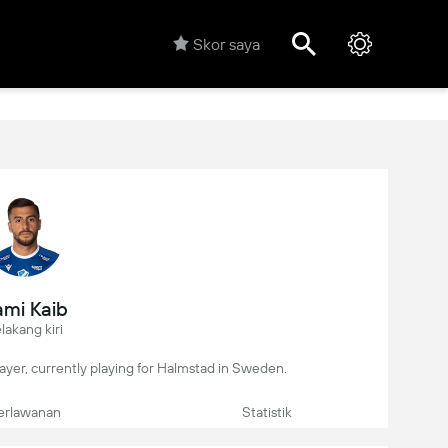
Skor saya
mi Kaib
lakang kiri
player, currently playing for Halmstad in Sweden.
erlawanan
Statistik