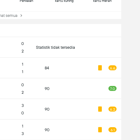
Penilaian
kartu kuning
kartu merah
at semua
0
Statistik tidak tersedia
2
1
84
6.6
1
0
90
7.0
2
3
90
6.2
0
1
90
6.1
3