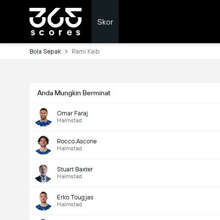
Skor
Bola Sepak
Rami Kaib
Anda Mungkin Berminat
Omar Faraj
Halmstad
Rocco Ascone
Halmstad
Stuart Baxter
Halmstad
Erko Tougjas
Halmstad