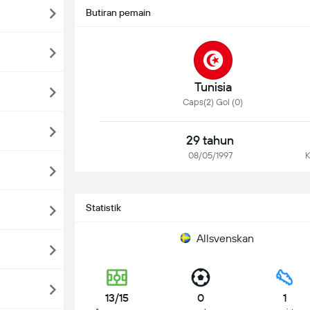
Butiran pemain
Tunisia
Caps(2) Gol (0)
29 tahun
08/05/1997
K
Statistik
Allsvenskan
13/15
0
1