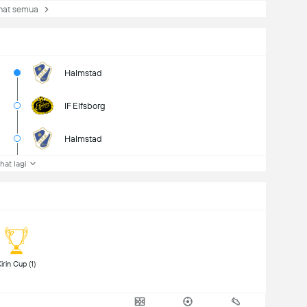
at semua
Halmstad
IF Elfsborg
Halmstad
ihat lagi
 Kirin Cup (1) 