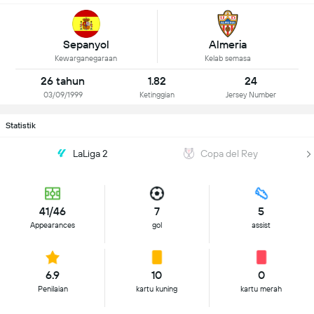
Sepanyol
Almeria
Kewarganegaraan
Kelab semasa
26 tahun
1.82
24
03/09/1999
Ketinggian
Jersey Number
Statistik
LaLiga 2
Copa del Rey
41/46
7
5
Appearances
gol
assist
6.9
10
0
Penilaian
kartu kuning
kartu merah