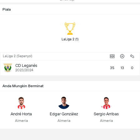
Piala
 LaLiga 2 (1) 
LaLiga 2 (Sepanyol)
CD Leganés
35
13
0
2023/2024
Anda Mungkin Berminat
André Horta
Edgar González
Sergio Arribas
Almeria
Almeria
Almeria