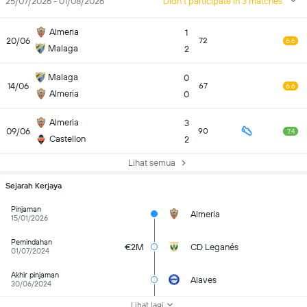
25/07/2026 - 01/08/2026
Didn't participate in 3 matches
Almeria
1
20/06
72
6.6
Malaga
2
Malaga
0
14/06
67
6.6
Almeria
0
Almeria
3
09/06
90
7.4
Castellon
2
Lihat semua
Sejarah Kerjaya
Pinjaman
Almeria
15/01/2026
Pemindahan
€2M
CD Leganés
01/07/2024
Akhir pinjaman
Alaves
30/06/2024
Lihat lagi