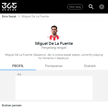
Skor saya
Bola Sepak
Miguel De La Fuente
Miguel De La Fuente
Penyerang tengah
Miguel De La Fuente (Sepanyol, 26) is a bola sepak player, currently playing
for Almeria in Sepanyol.
PROFIL
Perlawanan
Statistik
Ad
Butiran pemain