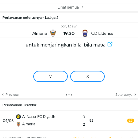
Lihat semua
Perlawanan seterusnya - LaLiga 2
pon, 17. avg
19:30
Almeria
CD Eldense
untuk menjaringkan bila-bila masa
V
X
Previous
Seterusnya
Perlawanan Terakhir
Al Nassr FC Riyadh
0
04/08
82
6.3
Almeria
2