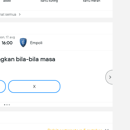
assist
kartu kuning
kartu merah
at semua
pon, 17. avg
16:00
Empoli
gkan bila-bila masa
X