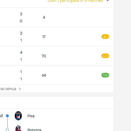
Didn't participate in 5 matches
2
4
0
2
17
6.1
1
4
70
6.3
1
1
64
7.0
1
at semua
5M
Pisa
Bologna