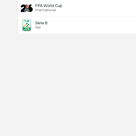
FIFA World Cup
International
Serie B
Itali
Last Goalscorer
V
X