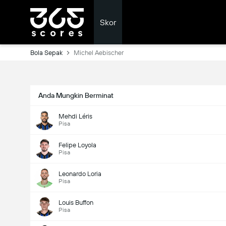
Skor
Bola Sepak
Michel Aebischer
Anda Mungkin Berminat
Mehdi Léris
Pisa
Felipe Loyola
Pisa
Leonardo Loria
Pisa
Louis Buffon
Pisa