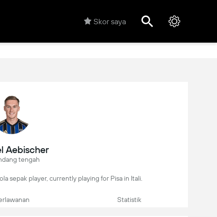
Skor saya
l Aebischer
ndang tengah
a sepak player, currently playing for Pisa in Itali.
erlawanan
Statistik