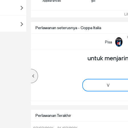
Appearances
gol
Lih
Perlawanan seterusnya - Coppa Italia
Pisa
untuk menjarin
V
Perlawanan Terakhir