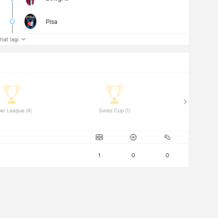
Pisa
ihat lagi
 Super League (4) 
 Swiss Cup (1) 
1
0
0