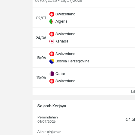
07/07/2026 - 26/07/2026
Switzerland
02/07
Algeria
Switzerland
24/06
Kanada
Switzerland
18/06
Bosnia Herzegovina
Qatar
13/06
Switzerland
Lih
Sejarah Kerjaya
Pemindahan
€4.
01/07/2026
Akhir pinjaman