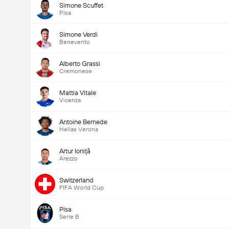
Simone Scuffet
Pisa
Simone Verdi
Benevento
Alberto Grassi
Cremonese
Mattia Vitale
Vicenza
Antoine Bernede
Hellas Verona
Artur Ioniţă
Arezzo
Switzerland
FIFA World Cup
Pisa
Serie B