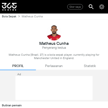
Skor saya
Bola Sepak
Matheus Cunha
Matheus Cunha
Penyerang kedua
Matheus Cunha (Brazil, 27) is a bola sepak player, currently playing for
Manchester United in England.
PROFIL
Perlawanan
Statistik
Ad
Butiran pemain