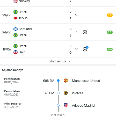
Norway
2
Brazil
2
29/06
65
6.5
Jepun
1
Scotland
0
24/06
75
8.3
Brazil
3
Brazil
3
2
19/06
63
8.4
Haiti
0
Lihat semua
Sejarah Kerjaya
Pemindahan
€88.2M
Manchester United
01/06/2025
Pemindahan
€50M
Wolves
01/07/2023
Akhir pinjaman
Atletico Madrid
30/06/2023
Lihat lagi