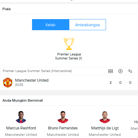
Piala
Kelab
Antarabangsa
 Premier League 
Summer Series (1) 
Premier League Summer Series (International)
Manchester United
2
0
0
2025
Anda Mungkin Berminat
Ha
Marcus Rashford
Bruno Fernandes
Matthijs de Ligt
Man
Manchester United
Manchester United
Manchester United