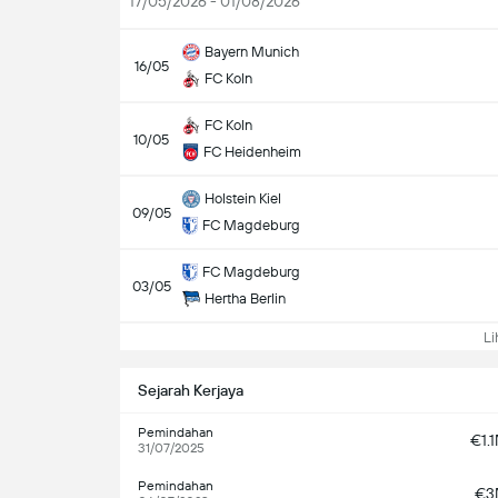
17/05/2026 - 01/08/2026
Bayern Munich
16/05
FC Koln
FC Koln
10/05
FC Heidenheim
Holstein Kiel
09/05
FC Magdeburg
FC Magdeburg
03/05
Hertha Berlin
Lih
Sejarah Kerjaya
Pemindahan
€1.
31/07/2025
Pemindahan
€3