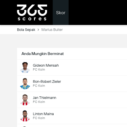
Skor
Bola Sepak
Marius Bulter
Anda Mungkin Berminat
Gideon Mensah
FC Koln
Ron-Robert Zieler
FC Koln
Jan Thielmann
FC Koln
Linton Maina
FC Koln