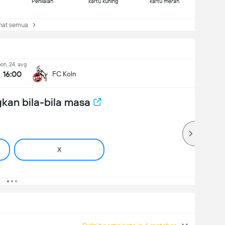
Penilaian
kartu kuning
kartu merah
at semua
on, 24. avg
16:00
FC Koln
kan bila-bila masa
X