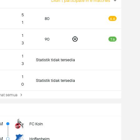
Didn't participate in 6 matches
5
80
6.6
1
1
90
7.6
3
1
Statistik tidak tersedia
3
1
Statistik tidak tersedia
0
at semua
1M
FC Koln
M
Hoffenheim