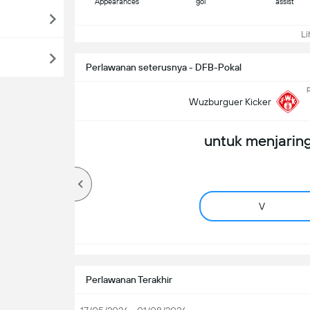
Appearances
gol
assist
Lih
Perlawanan seterusnya - DFB-Pokal
p
Wuzburguer Kicker
untuk menjaring
V
Perlawanan Terakhir