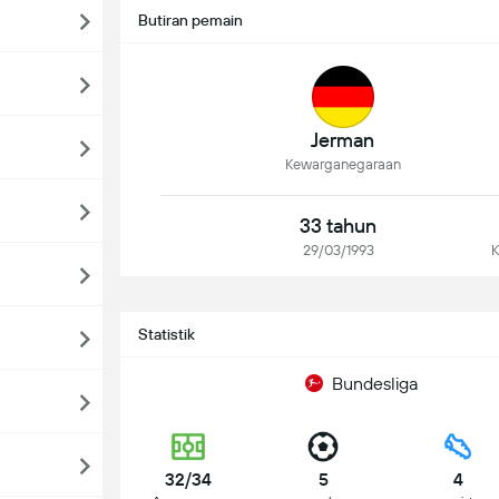
Butiran pemain
Jerman
Kewarganegaraan
33 tahun
29/03/1993
K
Statistik
Bundesliga
32/34
5
4