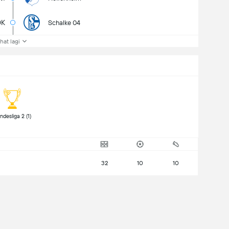
0K
Schalke 04
ihat lagi
 Bundesliga 2 (1) 
32
10
10