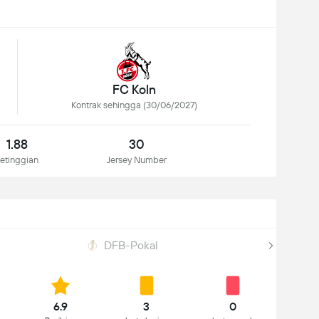
FC Koln
Kontrak sehingga (30/06/2027)
1.88
30
etinggian
Jersey Number
DFB-Pokal
6.9
3
0