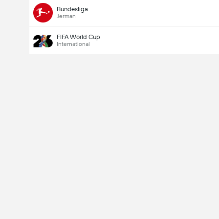
Bundesliga
Jerman
FIFA World Cup
International
Last Goalscorer
V
X