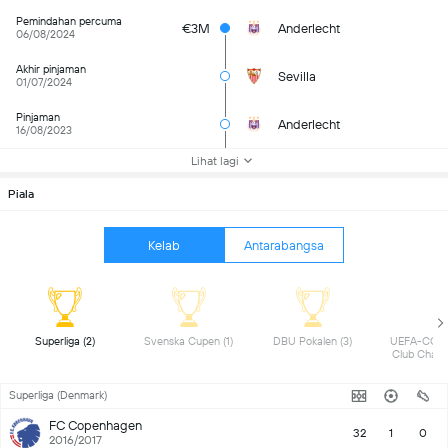
Pemindahan percuma
€3M
Anderlecht
06/08/2024
Akhir pinjaman
Sevilla
01/07/2024
Pinjaman
Anderlecht
16/08/2023
Lihat lagi
Piala
Kelab
Antarabangsa
 Superliga (2) 
 Svenska Cupen (1) 
 DBU Pokalen (3) 
 UEFA-CON
Superliga (Denmark)
FC Copenhagen
32
1
0
2016/2017