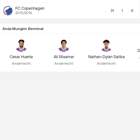
FC Copenhagen
31
1
0
2015/2016
Anda Mungkin Berminat
D
Cesar Huerta
Ali Maamar
Nathan-Dylan Saliba
Anderlecht
Anderlecht
Anderlecht