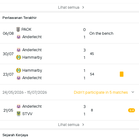
Lihat semua
Perlawanan Terakhir
PAOK
0
06/08
On the bench
Anderlecht
1
Anderlecht
3
30/07
45
Hammarby
1
Hammarby
1
23/07
54
Anderlecht
1
24/05/2026 - 15/07/2026
Didn't participate in 5 matches
Anderlecht
3
21/05
8
6.4
STVV
1
Lihat semua
Sejarah Kerjaya