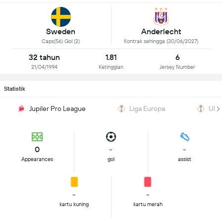
Sweden
Anderlecht
Caps(56) Gol (2)
Kontrak sehingga (30/06/2027)
32 tahun
1.81
6
21/04/1994
Ketinggian
Jersey Number
Statistik
Jupiler Pro League
Liga Europa
UEFA
0
-
-
Appearances
gol
assist
-
-
kartu kuning
kartu merah