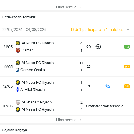
Lihat semua
Perlawanan Terakhir
22/07/2026 - 04/08/2026
Didn't participate in 4 matches
Al Nassr FC Riyadh
4
21/05
90
8.3
Damac
1
Al Nassr FC Riyadh
0
16/05
25
6.7
Gamba Osaka
1
Al Nassr FC Riyadh
1
12/05
71
6.9
Al Hilal Riyadh
1
Al Shabab Riyadh
2
07/05
Statistik tidak tersedia
Al Nassr FC Riyadh
4
Lihat semua
Sejarah Kerjaya