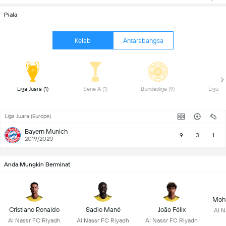
Piala
Kelab
Antarabangsa
 Liga Juara (1) 
 Serie A (1) 
 Bundesliga (9) 
Liga Juara (Europe)
Bayern Munich
9
3
1
2019/2020
Anda Mungkin Berminat
Moh
Cristiano Ronaldo
Sadio Mané
João Félix
Al N
Al Nassr FC Riyadh
Al Nassr FC Riyadh
Al Nassr FC Riyadh