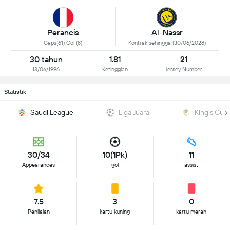
Al-Nassr
Perancis
Kontrak sehingga (30/06/2028)
Caps(61) Gol (8)
30 tahun
1.81
21
13/06/1996
Ketinggian
Jersey Number
Statistik
Saudi League
Liga Juara
King's Cup
30/34
10(1Pk)
11
Appearances
gol
assist
7.5
3
0
Penilaian
kartu kuning
kartu merah