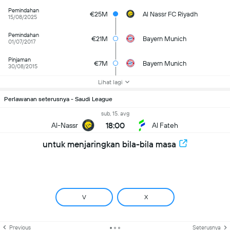
Pemindahan
€25M
Al Nassr FC Riyadh
15/08/2025
Pemindahan
€21M
Bayern Munich
01/07/2017
Pinjaman
€7M
Bayern Munich
30/08/2015
Lihat lagi
Perlawanan seterusnya - Saudi League
sub, 15. avg
18:00
Al-Nassr
Al Fateh
untuk menjaringkan bila-bila masa
V
X
Previous
Seterusnya