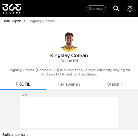
Skor saya
Bola Sepak
Kingsley Coman
Kingsley Coman
Depan kiri
Kingsley Coman (Perancis, 30) is a bola sepak player, currently playing for
Al Nassr FC Riyadh in Arab Saudi.
PROFIL
Perlawanan
Statistik
Ad
Butiran pemain