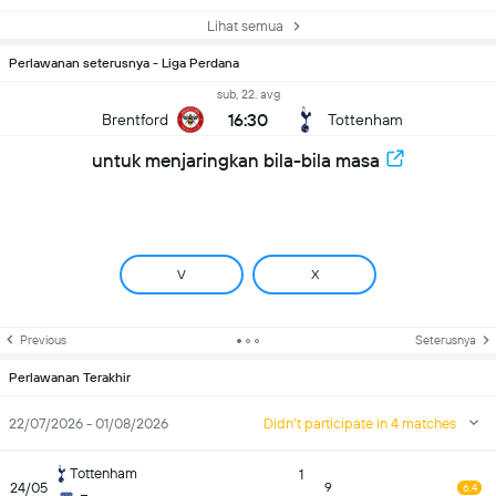
Lihat semua
Perlawanan seterusnya - Liga Perdana
sub, 22. avg
16:30
Brentford
Tottenham
untuk menjaringkan bila-bila masa
V
X
Previous
Seterusnya
Perlawanan Terakhir
22/07/2026 - 01/08/2026
Didn't participate in 4 matches
Tottenham
1
24/05
9
6.4