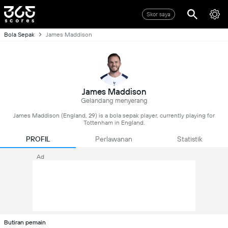
Skor saya
Bola Sepak
James Maddison
James Maddison
Gelandang menyerang
James Maddison (England, 29) is a bola sepak player, currently playing for
Tottenham in England.
PROFIL
Perlawanan
Statistik
Ad
Butiran pemain