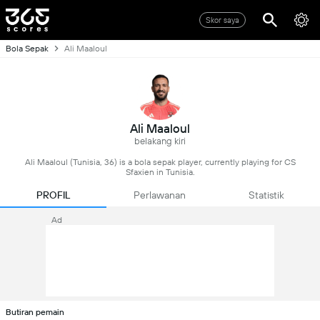
Skor saya
Bola Sepak
Ali Maaloul
Ali Maaloul
belakang kiri
Ali Maaloul (Tunisia, 36) is a bola sepak player, currently playing for CS
Sfaxien in Tunisia.
PROFIL
Perlawanan
Statistik
Ad
Butiran pemain