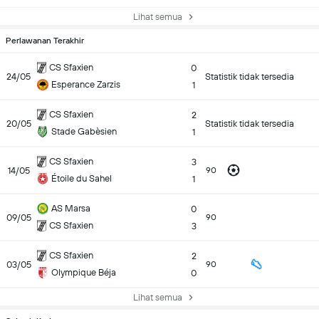
Lihat semua
Perlawanan Terakhir
CS Sfaxien
0
24/05
Statistik tidak tersedia
Esperance Zarzis
1
CS Sfaxien
2
20/05
Statistik tidak tersedia
Stade Gabèsien
1
CS Sfaxien
3
14/05
90
Étoile du Sahel
1
AS Marsa
0
09/05
90
CS Sfaxien
3
CS Sfaxien
2
03/05
90
Olympique Béja
0
Lihat semua