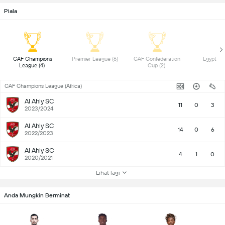
Piala
 CAF Champions 
 Premier League (6) 
 CAF Confederation 
League (4) 
Cup (2) 
CAF Champions League (Africa)
Al Ahly SC
11
0
3
2023/2024
Al Ahly SC
14
0
6
2022/2023
Al Ahly SC
4
1
0
2020/2021
Lihat lagi
Anda Mungkin Berminat