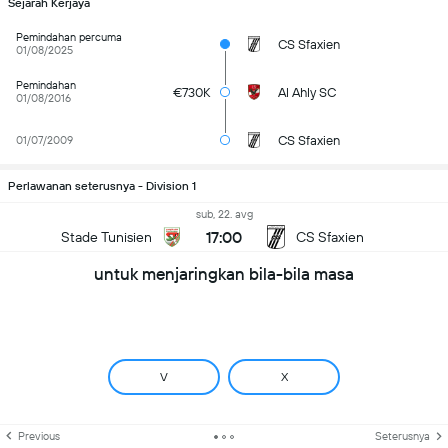
Sejarah Kerjaya
Pemindahan percuma
CS Sfaxien
01/08/2025
Pemindahan
€730K
Al Ahly SC
01/08/2016
CS Sfaxien
01/07/2009
Perlawanan seterusnya - Division 1
sub, 22. avg
17:00
Stade Tunisien
CS Sfaxien
untuk menjaringkan bila-bila masa
V
X
Previous
Seterusnya