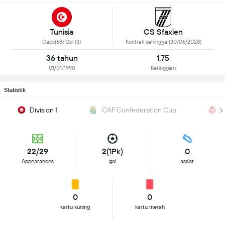
Tunisia
CS Sfaxien
Caps(68) Gol (3)
Kontrak sehingga (30/06/2028)
36 tahun
1.75
01/01/1990
Ketinggian
Statistik
Division 1
CAF Confederation Cup
C
22/29
2(1Pk)
0
Appearances
gol
assist
0
0
kartu kuning
kartu merah