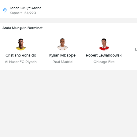
Johan Cruijff Arena
Kapasiti: 54,990
Anda Mungkin Berminat
L
Cristiano Ronaldo
Kylian Mbappe
Robert Lewandowski
Al Nassr FC Riyadh
Real Madrid
Chicago Fire