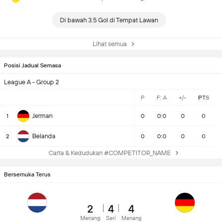
Di bawah 3.5 Gol di Tempat Lawan
Lihat semua
Posisi Jadual Semasa
League A - Group 2
P
F: A
+/-
PTS
Jerman
1
0
0:0
0
0
Belanda
2
0
0:0
0
0
Carta & Kedudukan #COMPETITOR_NAME
Bersemuka Terus
2
4
4
Menang
Seri
Menang