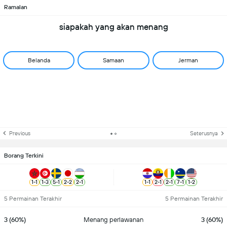
Ramalan
siapakah yang akan menang
Belanda
Samaan
Jerman
Previous
Seterusnya
Borang Terkini
1
-
1
1
-
3
5
-
1
2
-
2
2
-
1
1
-
1
2
-
1
2
-
1
7
-
1
1
-
2
5 Permainan Terakhir
5 Permainan Terakhir
3 (60%)
Menang perlawanan
3 (60%)