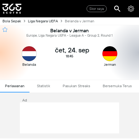
Skor saya
Bola Sepak
Liga Negara UEFA
Belanda v Jerman
Belanda v Jerman
Europe, Liga Negara UEFA - League A - Group 2, Round 1
čet, 24. sep
18:45
Belanda
Jerman
Perlawanan
Statistik
Pasukan Streaks
Bersemuka Terus
Ad