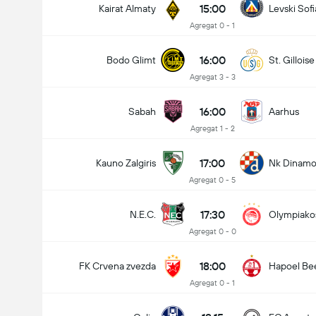
15:00
Kairat Almaty
Levski Sofi
Agregat 0 - 1
16:00
Bodo Glimt
St. Gilloise
Agregat 3 - 3
16:00
Sabah
Aarhus
Agregat 1 - 2
17:00
Kauno Zalgiris
Nk Dinamo
Agregat 0 - 5
17:30
N.E.C.
Olympiako
Agregat 0 - 0
18:00
FK Crvena zvezda
Hapoel Be
Agregat 0 - 1