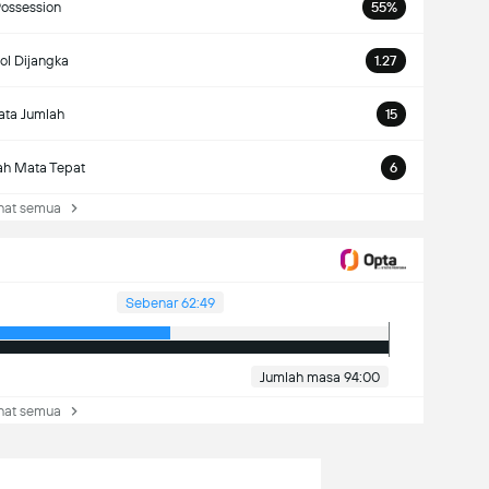
ossession
55%
ol Dijangka
1.27
ta Jumlah
15
ah Mata Tepat
6
at semua
Sebenar 62:49
Jumlah masa 94:00
at semua