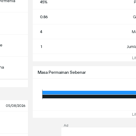
-Armenia
45%
P
0.86
G
4
Ma
çe
1
Juml
Lih
ha
Masa Permainan Sebenar
05/08/2026
Lih
Ad