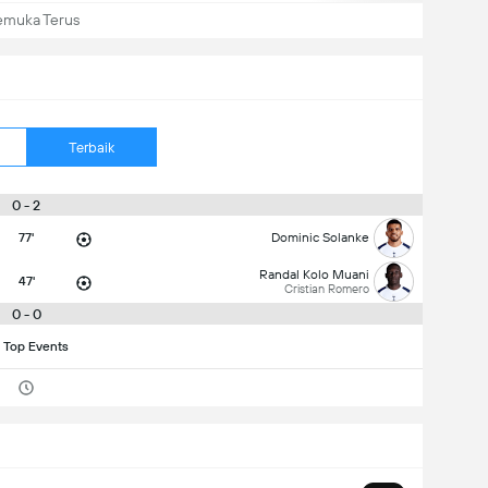
emuka Terus
Terbaik
0 - 2
77'
Dominic Solanke
Randal Kolo Muani
47'
Cristian Romero
0 - 0
 Top Events