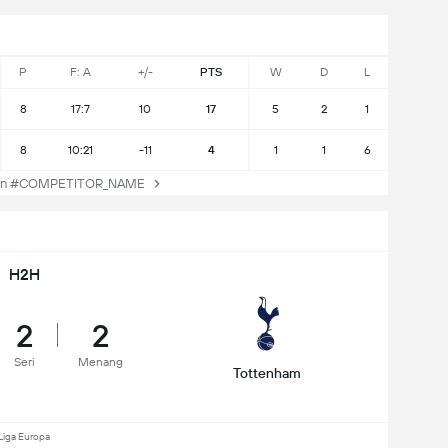
P
F: A
+/-
PTS
W
D
L
8
17:7
10
17
5
2
1
8
10:21
-11
4
1
1
6
an #COMPETITOR_NAME
H2H
2
2
Seri
Menang
Tottenham
Liga Europa