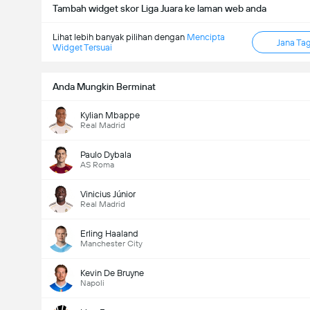
Tambah widget skor Liga Juara ke laman web anda
Lihat lebih banyak pilihan dengan
Mencipta
Jana Ta
Widget Tersuai
Anda Mungkin Berminat
Kylian Mbappe
Real Madrid
Jumlah gol dalam perlawanan (2.5)
Paulo Dybala
AS Roma
Jumlah Undian: 1,682
Vinicius Júnior
Real Madrid
Erling Haaland
Manchester City
Kevin De Bruyne
Napoli