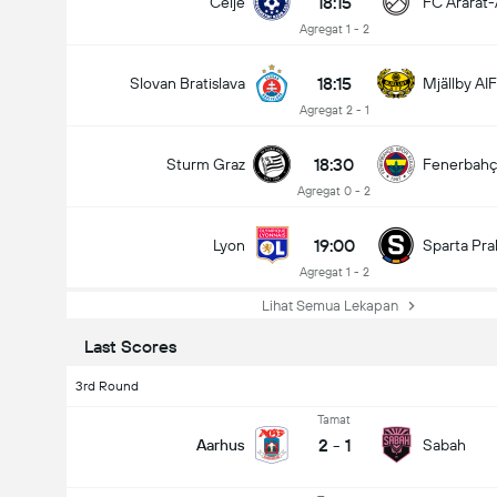
18:15
Celje
FC Ararat
Agregat 1 - 2
18:15
Slovan Bratislava
Mjällby AIF
Agregat 2 - 1
18:30
Sturm Graz
Fenerbah
Agregat 0 - 2
19:00
Lyon
Sparta Pra
Agregat 1 - 2
Lihat Semua Lekapan
Last Scores
3rd Round
Tamat
2
-
1
Aarhus
Sabah