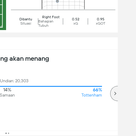
Right Foot
Dibantu
0.52
0.95
Bahagian
Situasi
xG
xGOT
Tubuh
ang akan menang
 Undian: 20,303
14%
66%
Samaan
Tottenham