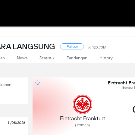
CARA LANGSUNG
Follow
120.70M
kan
News
Statistik
Pandangan
History
Eintracht Fr
ekapan
Europe, 
Eintracht Frankfurt
11/08/2026
(Jerman)