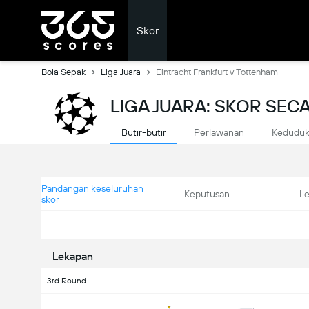
Skor
Bola Sepak
Liga Juara
Eintracht Frankfurt v Tottenham
LIGA JUARA: SKOR SE
Butir-butir
Perlawanan
Kedudu
Pandangan keseluruhan
Keputusan
L
skor
Lekapan
3rd Round