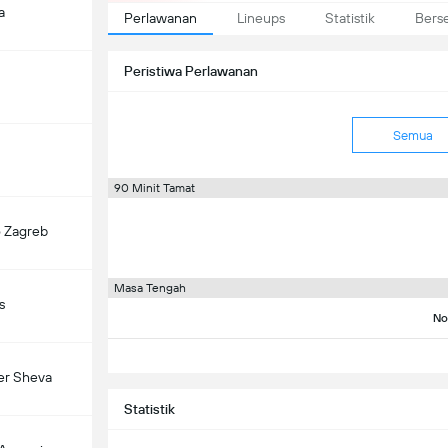
a
Perlawanan
Lineups
Statistik
Bers
Peristiwa Perlawanan
Semua
90 Minit Tamat
 Zagreb
Masa Tengah
s
No
er Sheva
Statistik