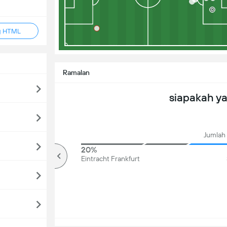
g HTML
Ramalan
siapakah y
Jumlah
77%
20%
Over
Eintracht Frankfurt