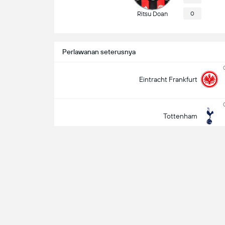
Ritsu Doan
0
Perlawanan seterusnya
Eintracht Frankfurt
Tottenham
Maklumat Perlawanan
Jesus Gil Manzano
Pengadil
Saluran TV
Paramount+ - USA