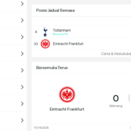
Posisi Jadual Semasa
Tottenham
4
Round of 16
Eintracht Frankfurt
33
Carta & Keduduk
Bersemuka Terus
0
Menang
Eintracht Frankfurt
17/04/2025