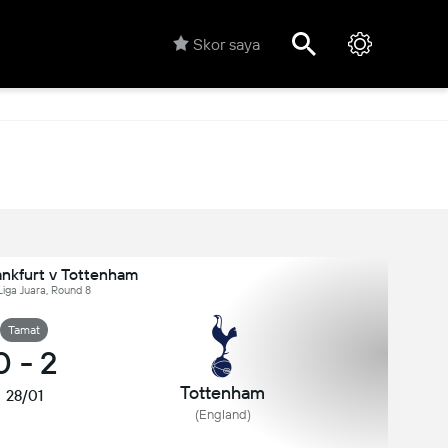
Skor saya
ankfurt v Tottenham
Liga Juara, Round 8
Tamat
0
-
2
Tottenham
28/01
(England)