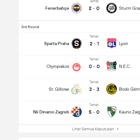
Tamat
2
-
0
Fenerbahçe
Sturm Gra
3rd Round
Tamat
2
-
1
Sparta Praha
Lyon
Tamat
0
-
0
Olympiakos
N.E.C.
Tamat
3
-
3
St. Gilloise
Bodo Glim
Tamat
5
-
0
Nk Dinamo Zagreb
Kauno Zalgi
Lihat Semua Keputusan