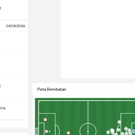
z
04/08/2026
t
Peta Rembatan
ris