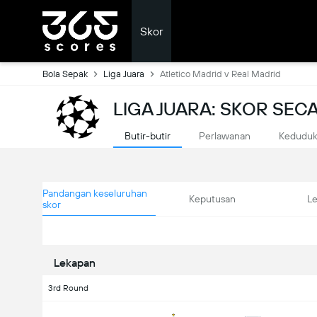
Skor
Bola Sepak
Liga Juara
Atletico Madrid v Real Madrid
LIGA JUARA: SKOR SE
Butir-butir
Perlawanan
Kedudu
Pandangan keseluruhan
Keputusan
L
skor
Lekapan
3rd Round