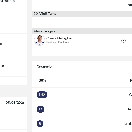
-Armenia
No
90 Minit Tamat
Masa Tengah
Conor Gallagher
Rodrigo De Paul
çe
ha
Statistik
38%
P
1.42
G
05/08/2026
17
M
8
Juml