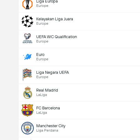
Liga Europa
Jumlah gol dalam perlawanan (2.5)
Europe
Kelayakan Liga Juara
Europe
Jumlah Undian: 53,386
UEFA WC Qualification
Europe
Euro
Europe
Liga Negara UEFA
Europe
Real Madrid
LaLiga
FC Barcelona
LaLiga
Manchester City
Liga Perdana