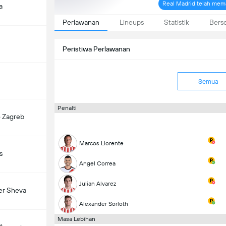
Real Madrid telah mem
a
Perlawanan
Lineups
Statistik
Bers
Peristiwa Perlawanan
Semua
Penalti
 Zagreb
Marcos Llorente
s
Angel Correa
Julian Alvarez
er Sheva
Alexander Sorloth
Masa Lebihan