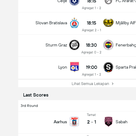
18:15
Celje
FC Ararat
Agregat 1 - 2
18:15
Slovan Bratislava
Mjällby AIF
Agregat 2 - 1
18:30
Sturm Graz
Fenerbah
Agregat 0 - 2
19:00
Lyon
Sparta Pra
Agregat 1 - 2
Lihat Semua Lekapan
Last Scores
3rd Round
Tamat
2
-
1
Aarhus
Sabah