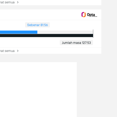
at semua
Sebenar 81:56
Jumlah masa 127:53
at semua