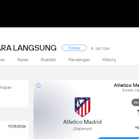
CARA LANGSUNG
Follow
120.70M
kan
News
Statistik
Pandangan
History
Atletico Ma
ekapan
Europe, Lig
Sel
Atletico Madrid
11/08/2026
Ag
(Sepanyol)