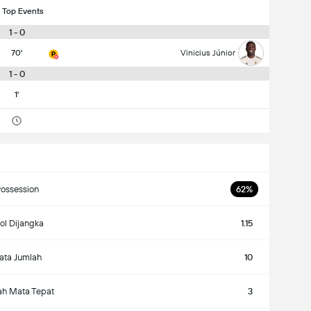
 Top Events
1 - 0
70'
Vinicius Júnior
1 - 0
1'
ossession
62%
ol Dijangka
1.15
ata Jumlah
10
ah Mata Tepat
3