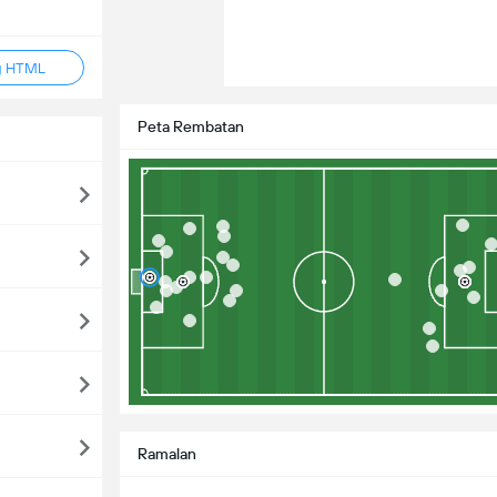
g HTML
Peta Rembatan
Ramalan