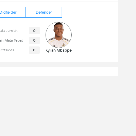
Midfielder
Defender
ata Jumlah
0
ah Mata Tepat
0
Offsides
0
Kylian Mbappe
09/08/2026
11:00
Atletico Madrid
08/08/2026
17:00
Real Madrid