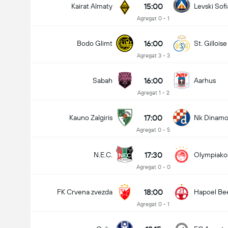
15:00
Kairat Almaty
Levski Sofi
Agregat 0 - 1
16:00
Bodo Glimt
St. Gilloise
Agregat 3 - 3
16:00
Sabah
Aarhus
Agregat 1 - 2
17:00
Kauno Zalgiris
Nk Dinamo
Agregat 0 - 5
17:30
N.E.C.
Olympiako
Agregat 0 - 0
18:00
FK Crvena zvezda
Hapoel Be
Agregat 0 - 1