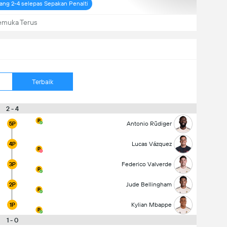
ang 2-4 selepas Sepakan Penalti
emuka Terus
Terbaik
2 - 4
Antonio Rüdiger
5P
Lucas Vázquez
4P
Federico Valverde
3P
Jude Bellingham
2P
Kylian Mbappe
1P
1 - 0