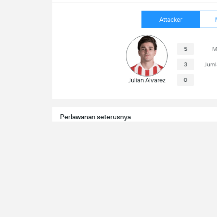
Attacker
5
M
3
Juml
Julian Alvarez
0
Perlawanan seterusnya
Manchester City
Ferencvaros
Maklumat Perlawanan