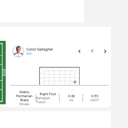
Conor Gallagher
1'
Gol
Waktu
Right Foot
Permainan
0.42
0.93
Bahagian
Biasa
xG
xGOT
Tubuh
Situasi