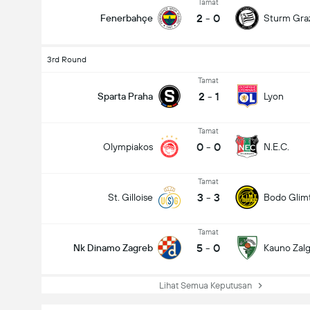
Tamat
2
-
0
Fenerbahçe
Sturm Gra
3rd Round
Tamat
2
-
1
Sparta Praha
Lyon
Tamat
0
-
0
Olympiakos
N.E.C.
Tamat
3
-
3
St. Gilloise
Bodo Glim
Tamat
5
-
0
Nk Dinamo Zagreb
Kauno Zalgi
Lihat Semua Keputusan