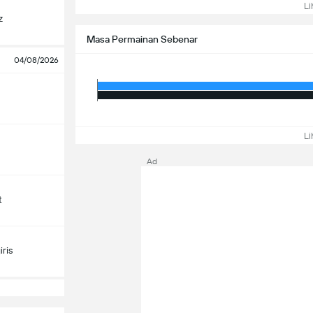
Lih
z
Masa Permainan Sebenar
04/08/2026
Lih
Ad
t
ris