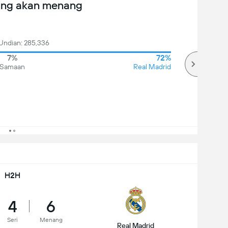
ang akan menang
Undian: 285,336
7%
72%
Samaan
Real Madrid
H2H
4
6
Seri
Menang
Real Madrid