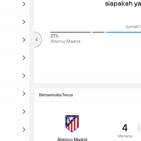
siapakah y
Jumlah 
78%
21%
Over
Atletico Madrid
Bersemuka Terus
4
Menang
Atletico Madrid