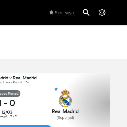
Skor saya
drid v Real Madrid
a Juara - Round of 16
epas Penalti
1
-
0
Real Madrid
12/03
regat
2 - 2
(Sepanyol)