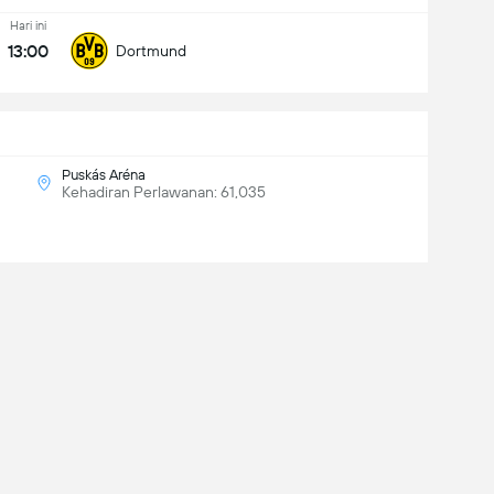
Hari ini
13:00
Dortmund
Puskás Aréna
Kehadiran Perlawanan: 61,035
patkan pengalaman Mudah Alih lengkap: