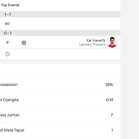
 Top Events
1 - 1
65'
0 - 1
Kai Havertz
6'
Leandro Trossard
ossession
25%
l Dijangka
0.51
ata Jumlah
7
ah Mata Tepat
1