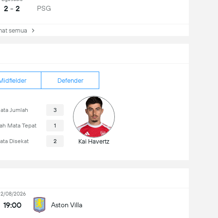
2 - 2
PSG
at semua
Midfielder
Defender
ata Jumlah
3
ah Mata Tepat
1
ata Disekat
2
Kai Havertz
12/08/2026
19:00
Aston Villa