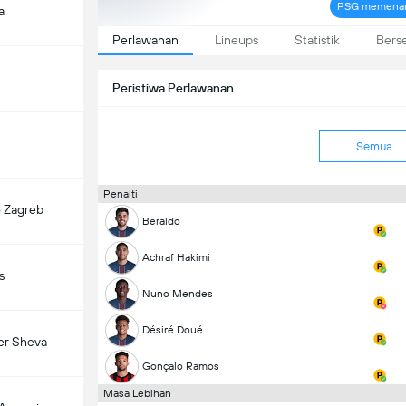
PSG memenang
a
Perlawanan
Lineups
Statistik
Bers
Peristiwa Perlawanan
Semua
Penalti
 Zagreb
Beraldo
Achraf Hakimi
s
Nuno Mendes
Désiré Doué
er Sheva
Gonçalo Ramos
Masa Lebihan