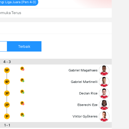
i Liga Juara (Pen 4-3)
emuka Terus
Terbaik
4 - 3
Gabriel Magalhaes
5P
Gabriel Martinelli
4P
Declan Rice
3P
Eberechi Eze
2P
Viktor Gyökeres
1P
1 - 1