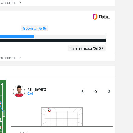
at semua
Sebenar 76:15
Jumlah masa 136:32
at semua
Kai Havertz
6'
Gol