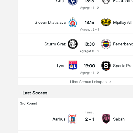
18:15
Celje
FC Ararat
Agregat 1 - 2
18:15
Slovan Bratislava
Mjällby AIF
Agregat 2 - 1
18:30
Sturm Graz
Fenerbah
Agregat 0 - 2
19:00
Lyon
Sparta Pra
Agregat 1 - 2
Lihat Semua Lekapan
Last Scores
3rd Round
Tamat
2
-
1
Aarhus
Sabah