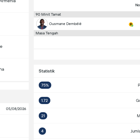
-Armenia
No
90 Minit Tamat
Ousmane Dembélé
Masa Tengah
çe
ha
Statistik
75%
P
1.72
Go
05/08/2026
21
M
4
Juml