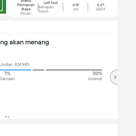
Waktu
Left foot
Permainan
0.19
0.67
Bahagian
Biasa
xG
xGOT
Tubuh
Situasi
ang akan menang
Undian: 424,945
7%
30%
Samaan
Arsenal