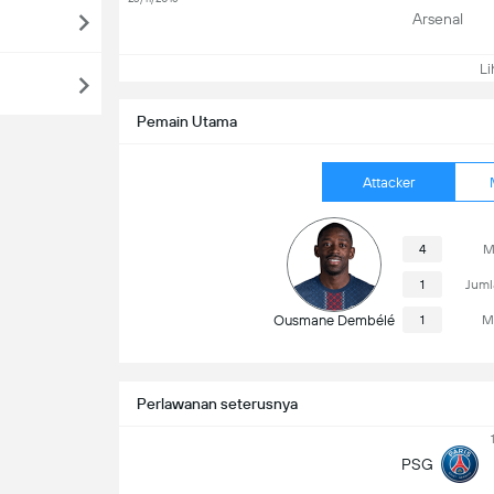
Arsenal
Lih
Pemain Utama
Attacker
4
M
1
Juml
Ousmane Dembélé
1
M
Perlawanan seterusnya
PSG