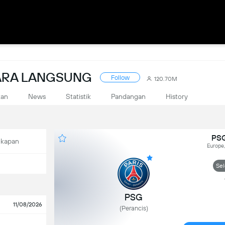
CARA LANGSUNG
Follow
120.70M
kan
News
Statistik
Pandangan
History
PSG
ekapan
Europe,
Sel
PSG
11/08/2026
(Perancis)