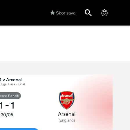
Skor saya
 v Arsenal
 Liga Juara - Final
epas Penalti
1
-
1
Arsenal
30/05
(England)