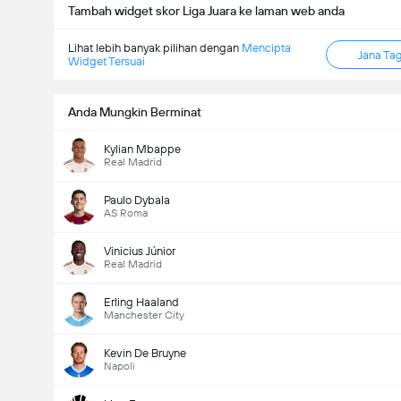
Tambah widget skor Liga Juara ke laman web anda
Lihat lebih banyak pilihan dengan
Mencipta
Jana Ta
Widget Tersuai
Anda Mungkin Berminat
Jumlah gol dalam perlawanan (2.5)
Kylian Mbappe
Real Madrid
Jumlah Undian: 73,931
Paulo Dybala
AS Roma
Vinicius Júnior
Real Madrid
Erling Haaland
Manchester City
Kevin De Bruyne
Napoli