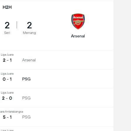
H2H
2
2
Seri
Menang
Arsenal
Liga Juara
2 - 1
Arsenal
Liga Juara
0 - 1
PSG
Liga Juara
2 - 0
PSG
Juara Antarabangsa
5 - 1
PSG
Liga Juara