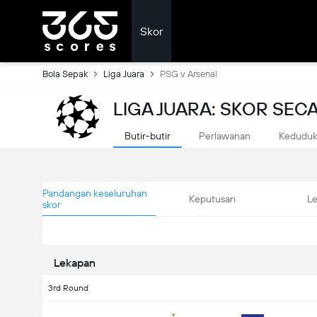
Skor
Bola Sepak
Liga Juara
PSG v Arsenal
LIGA JUARA: SKOR SE
Butir-butir
Perlawanan
Kedudu
Pandangan keseluruhan
Keputusan
L
skor
Lekapan
3rd Round