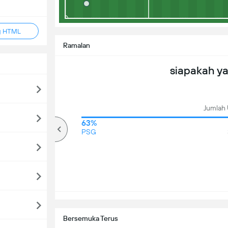
g HTML
Ramalan
siapakah y
Jumlah 
73%
63%
Over
PSG
Bersemuka Terus