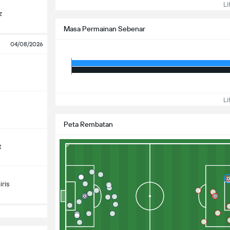
Lih
z
Masa Permainan Sebenar
04/08/2026
Lih
Peta Rembatan
t
ris