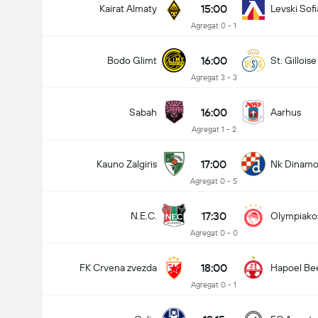
15:00
Kairat Almaty
Levski Sofi
Agregat 0 - 1
16:00
Bodo Glimt
St. Gilloise
Agregat 3 - 3
16:00
Sabah
Aarhus
Agregat 1 - 2
17:00
Kauno Zalgiris
Nk Dinamo
Agregat 0 - 5
17:30
N.E.C.
Olympiako
Agregat 0 - 0
18:00
FK Crvena zvezda
Hapoel Be
Agregat 0 - 1