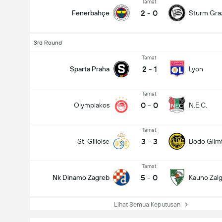
Tamat
2
-
0
Fenerbahçe
Sturm Gra
3rd Round
Tamat
2
-
1
Sparta Praha
Lyon
Tamat
0
-
0
Olympiakos
N.E.C.
Tamat
3
-
3
St. Gilloise
Bodo Glim
Tamat
5
-
0
Nk Dinamo Zagreb
Kauno Zalgi
Lihat Semua Keputusan