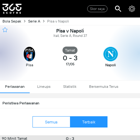
Skor saya
Bola Sepak
Serie A
Pisa v Napoli
Pisa v Napoli
Itali, Serie A, Round 37
Tamat
0
-
3
17/05
Pisa
Napoli
Perlawanan
Lineups
Statistik
Bersemuka Terus
Peristiwa Perlawanan
Semua
Terbaik
0 - 3
90 Minit Tamat