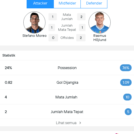
Attacker
Midfielder
Defender
Mata
1
2
Jumlah
Jumlah
1
1
Mata Tepat
Stefano Moreo
Rasmus
0
Offsides
2
Höjlund
Statistik
24%
Possession
76%
0.82
Gol Dijangka
1.09
4
Mata Jumlah
10
2
Jumlah Mata Tepat
5
Lihat semua