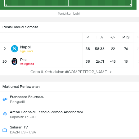
Tunjukkan Lebih
Posisi Jadual Semasa
P
F: A
+/-
PTS
Napoli
2
38
58:36
22
76
2
Liga Juara
Pisa
20
38
26:71
-45
18
Relegated
Carta & Kedudukan #COMPETITOR_NAME
Maklumat Perlawanan
Francesco Fourneau
Pengadil
Arena Garibaldi - Stadio Romeo Anconetani
Kapasiti: 17,500
Saluran TV
DAZN US - USA