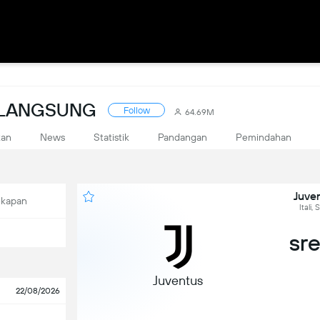
A LANGSUNG
Follow
64.69M
kan
News
Statistik
Pandangan
Pemindahan
Juven
ekapan
Itali,
sre
Juventus
22/08/2026