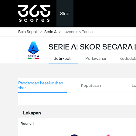
Skor
Bola Sepak
Serie A
Juventus v Torino
SERIE A: SKOR SECAR
Butir-butir
Perlawanan
Kedudu
Pandangan keseluruhan
Keputusan
L
skor
Lekapan
Round 1