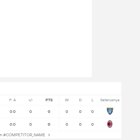
F: A
+/-
PTS
W
D
L
Seterusnya
0:0
0
0
0
0
0
0:0
0
0
0
0
0
an #COMPETITOR_NAME