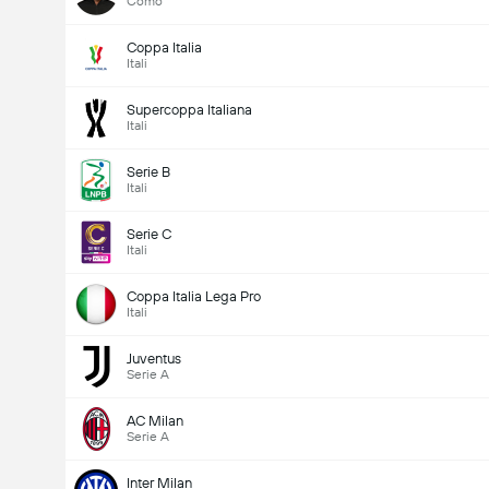
Como
Coppa Italia
Itali
Supercoppa Italiana
Itali
Serie B
Itali
Serie C
Itali
Coppa Italia Lega Pro
Itali
Juventus
Serie A
AC Milan
Serie A
Inter Milan