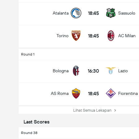
18:45
Atalanta
Sassuolo
18:45
Torino
AC Milan
Round 1
16:30
Bologna
Lazio
18:45
AS Roma
Fiorentina
Lihat Semua Lekapan
Last Scores
Round 38