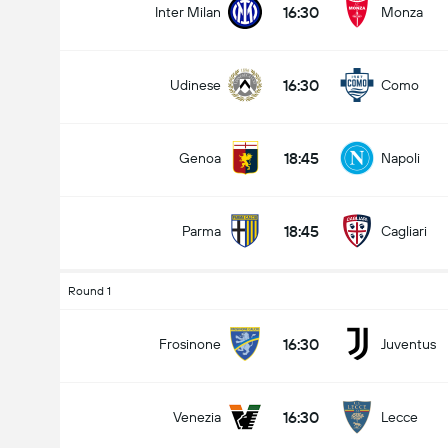
16:30
Inter Milan
Monza
16:30
Udinese
Como
Jumlah gol dalam perlawanan (2.5)
18:45
Genoa
Napoli
Under
Over
18:45
Parma
Cagliari
Round 1
16:30
Frosinone
Juventus
16:30
Venezia
Lecce