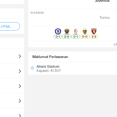
Juventus
13/04/2024
Torino
g HTML
0
-
1
2
-
0
0
-
1
0
-
0
2
-
2
Lih
Maklumat Perlawanan
Allianz Stadium
Kapasiti: 41,507