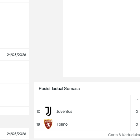
24/08/2026
Posisi Jadual Semasa
P
Juventus
10
0
Torino
18
0
24/05/2026
Carta & Keduduk