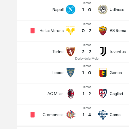
Tamat
1
-
0
Napoli
Udinese
Tamat
0
-
2
Hellas Verona
AS Roma
Tamat
2
-
2
Torino
Juventus
Derby della Mole
Tamat
1
-
0
Lecce
Genoa
Tamat
1
-
2
AC Milan
Cagliari
Tamat
1
-
4
Cremonese
Como