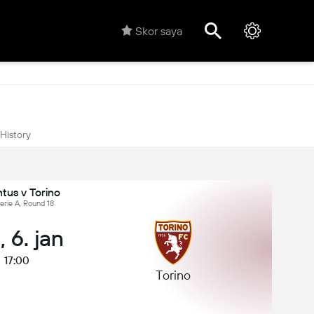
Skor saya
History
tus v Torino
 Serie A, Round 18
, 6. jan
17:00
Torino