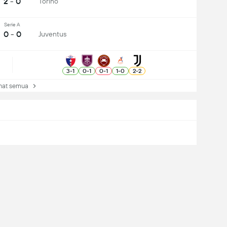
2 - 0
Torino
Serie A
0 - 0
Juventus
3
-
1
0
-
1
0
-
1
1
-
0
2
-
2
at semua