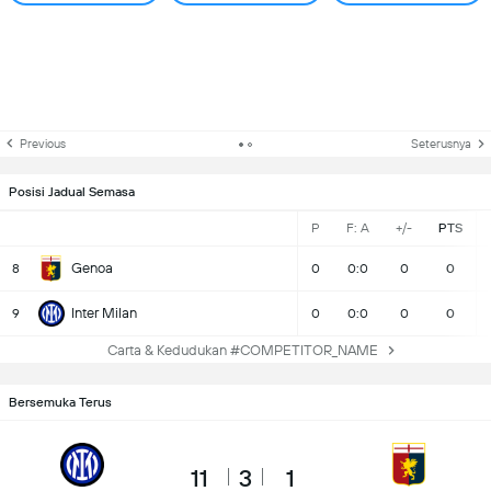
Previous
Seterusnya
Posisi Jadual Semasa
P
F: A
+/-
PTS
Genoa
8
0
0:0
0
0
Inter Milan
9
0
0:0
0
0
Carta & Kedudukan #COMPETITOR_NAME
Bersemuka Terus
11
3
1