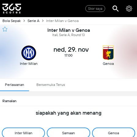
Skor saya
Bola Sepak
Serie A
Inter Milan v Genoa
Inter Milan v Genoa
Itali, Serie A, Round 13
ned, 29. nov
17:00
Inter Milan
Genoa
Perlawanan
Bersemuka Terus
Ramalan
siapakah yang akan menang
Inter Milan
Samaan
Genoa