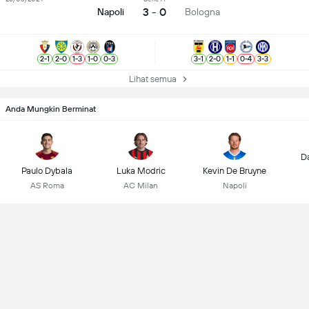
3 - 0
Napoli
Bologna
2
-
1
2
-
0
1
-
3
1
-
0
0
-
3
3
-
1
2
-
0
1
-
1
0
-
4
3
-
3
Lihat semua
Anda Mungkin Berminat
D
Paulo Dybala
Luka Modric
Kevin De Bruyne
AS Roma
AC Milan
Napoli