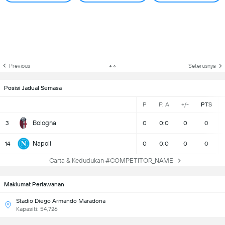
Previous
Seterusnya
Posisi Jadual Semasa
P
F: A
+/-
PTS
Bologna
3
0
0:0
0
0
Napoli
14
0
0:0
0
0
Carta & Kedudukan #COMPETITOR_NAME
Maklumat Perlawanan
Stadio Diego Armando Maradona
Kapasiti: 54,726