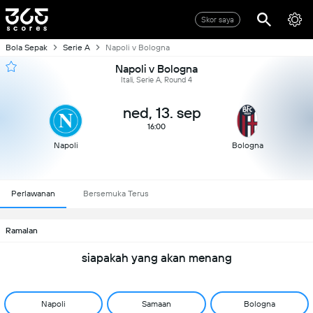
Skor saya
Bola Sepak
Serie A
Napoli v Bologna
Napoli v Bologna
Itali, Serie A, Round 4
ned, 13. sep
16:00
Napoli
Bologna
Perlawanan
Bersemuka Terus
Ramalan
siapakah yang akan menang
Napoli
Samaan
Bologna