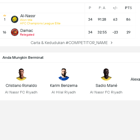
P
F: A
+/-
PTS
Al-Nassr
1
34
91:28
63
86
Won title
AFC Champions League Elite
Damac
16
34
32:55
-23
29
Relegated
Carta & Kedudukan #COMPETITOR_NAME
Anda Mungkin Berminat
Alex
Cristiano Ronaldo
Karim Benzema
Sadio Mané
Al Nassr FC Riyadh
Al Hilal Riyadh
Al Nassr FC Riyadh