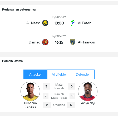
Perlawanan seterusnya
15/08/2026
18:00
Al-Nassr
Al Fateh
19/08/2026
16:15
Damac
Al-Taawon
Pemain Utama
Attacker
Midfielder
Defender
Mata
5
0
Jumlah
Jumlah
2
0
Mata Tepat
Cristiano
Yahya Naji
2
Offsides
0
Ronaldo