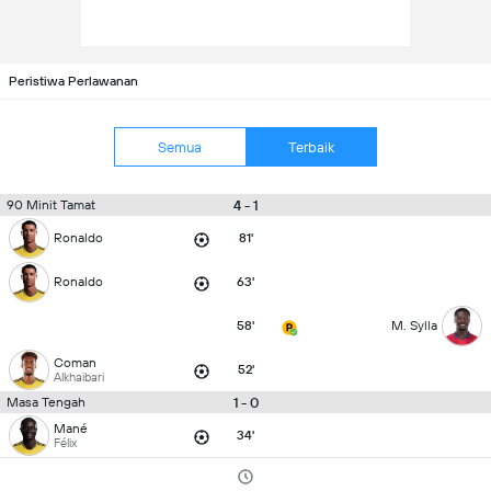
Peristiwa Perlawanan
Semua
Terbaik
4 - 1
90 Minit Tamat
Ronaldo
81'
Ronaldo
63'
58'
M. Sylla
Coman
52'
Alkhaibari
1 - 0
Masa Tengah
Mané
34'
Félix