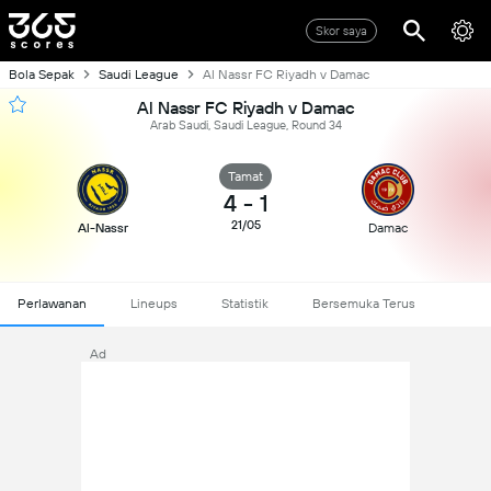
Skor saya
Bola Sepak
Saudi League
Al Nassr FC Riyadh v Damac
Al Nassr FC Riyadh v Damac
Arab Saudi, Saudi League, Round 34
Tamat
4
-
1
21/05
Al-Nassr
Damac
Perlawanan
Lineups
Statistik
Bersemuka Terus
Ad