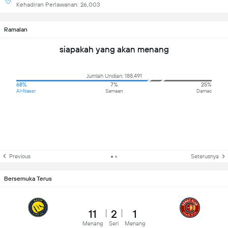
Kehadiran Perlawanan: 26,003
Ramalan
siapakah yang akan menang
Jumlah Undian: 188,491
68%
7%
25%
Al-Nassr
Samaan
Damac
Previous
Seterusnya
Bersemuka Terus
11
2
1
Menang
Seri
Menang