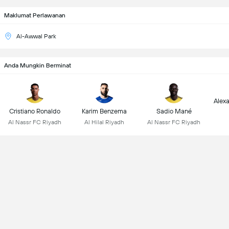
Maklumat Perlawanan
Al-Awwal Park
Anda Mungkin Berminat
Alex
Cristiano Ronaldo
Karim Benzema
Sadio Mané
Al Nassr FC Riyadh
Al Hilal Riyadh
Al Nassr FC Riyadh