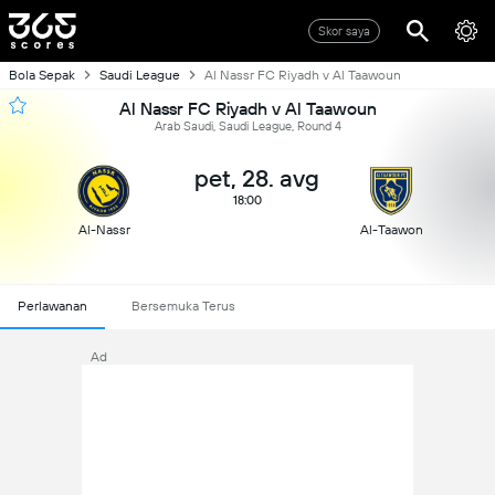
Skor saya
Bola Sepak
Saudi League
Al Nassr FC Riyadh v Al Taawoun
Al Nassr FC Riyadh v Al Taawoun
Arab Saudi, Saudi League, Round 4
pet, 28. avg
18:00
Al-Nassr
Al-Taawon
Perlawanan
Bersemuka Terus
Ad