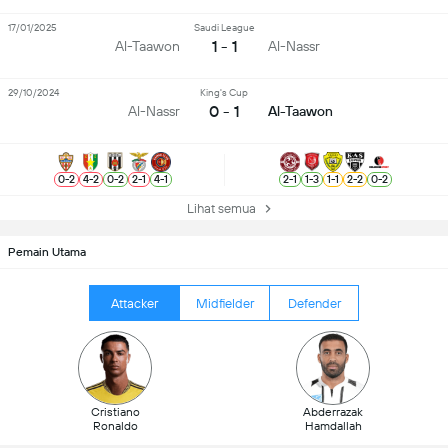
17/01/2025
Saudi League
1 - 1
Al-Taawon
Al-Nassr
29/10/2024
King's Cup
0 - 1
Al-Nassr
Al-Taawon
0
-
2
4
-
2
0
-
2
2
-
1
4
-
1
2
-
1
1
-
3
1
-
1
2
-
2
0
-
2
Lihat semua
Pemain Utama
Attacker
Midfielder
Defender
Cristiano
Abderrazak
Ronaldo
Hamdallah