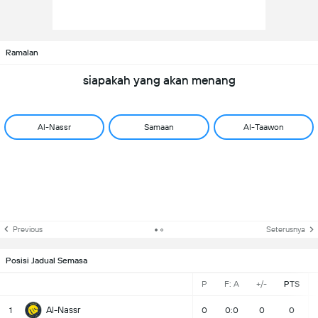
Ramalan
siapakah yang akan menang
Al-Nassr
Samaan
Al-Taawon
Previous
Seterusnya
Posisi Jadual Semasa
P
F: A
+/-
PTS
Al-Nassr
1
0
0:0
0
0