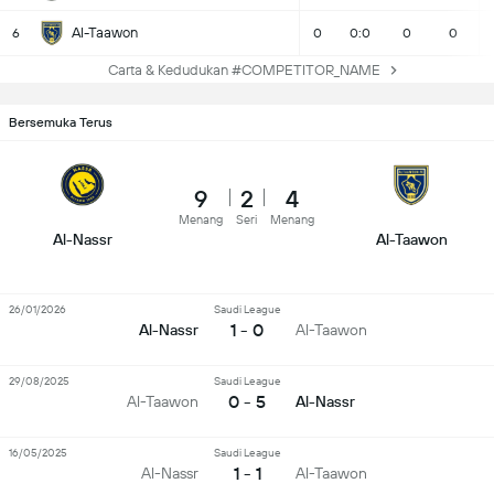
Al-Taawon
6
0
0:0
0
0
Carta & Kedudukan #COMPETITOR_NAME
Bersemuka Terus
9
2
4
Menang
Seri
Menang
Al-Nassr
Al-Taawon
26/01/2026
Saudi League
1 - 0
Al-Nassr
Al-Taawon
29/08/2025
Saudi League
0 - 5
Al-Taawon
Al-Nassr
16/05/2025
Saudi League
1 - 1
Al-Nassr
Al-Taawon